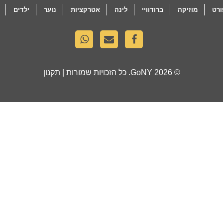
רט
מוזיקה
ברודוויי
לינה
אטרקציות
נוער
ילדים
© 2026
GoNY
. כל הזכויות שמורות |
תקנון