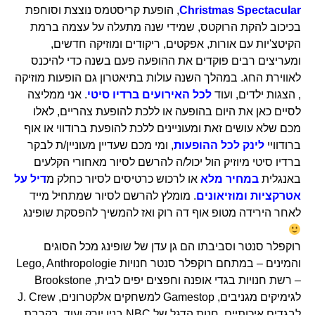
Christmas Spectacular
, הופעת קריסטמס נוצצת וסוחפת
בכיכוב להקת הרוקטס, שמידי שנה מתעלה על עצמה ברמת
הקיטצ'יות עם אורות, אפקטים, ריקודים ומוזיקה חדשים,
ומעריצים רבים פוקדים את ההופעה פעם בשנה כדי להיכנס
לאווירת החג. במהלך השנה עולות בתיאטרון גם הופעות מוזיקה
, הצגות ילדים, ועוד
לכל האירועים ברדיו סיטי
. אני ממליצה
לסיים כאן את היום בהופעה או ללכת להופעת צהריים, לאלו
מכם שלא עושים זאת ומעוניינים ללכת להופעת ברודווי או אוף
ברודוויי
לינק לכל ההופעות
, ומי מכם שעדיין מעוניין/ת לבקר
ברדיו סיטי מיוזיק הול יכול/ה להרשם לסיור מאחורי הקלעים
באנגלית
במחיר מלא
או לרכוש כרטיסים לסיור כחלק מ
דיל על
אטרקציות ומוזיאונים
. מומלץ להרשם לסיור שמתחיל מייד
לאחר הירידה מטופ אוף דה רוק ואז להמשיך להפסקת שופינג
רוקפלר סנטר וסביבתו הם גן עדן של שופינג מכל הסוגים
והמינים – במתחם רוקפלר סנטר חנויות Lego, Anthropologie
– רשת חנויות בגדי אופנה וחפצים יפים לבית, Brookstone
לגימיקים מגניבים, Gamestop למשחקים אלקטרונים, J. Crew
לבגדים איכותיים, חנות הדגל של NBC בניו יורק ועוד. בקרבת