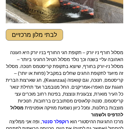
לבתי מלון מרכזיים
מסלול חורף ניו יורק – תקופת חגי החורף בניו יורק היא העונה
האהובה עליי בשנה וכך נולד מסלול הטיול החגיגי ביותר –
מסלול ניו-יורק בחורף, שיוצא בתקופת קריסטמס חנוכה. מסלול
זה מיועד לתקופת החגים שחלים במקביל (פחות או יותר) –
קריסטמס, חנוכה, וגם קוואנזה (Kwanzaa), חג שארצות הברית
חוגגת עם האפרו-אמריקנים. החל מנובמבר ועד תחילת ינואר
כל העיר מוארת, צבעונית ונוצצת, בפינות רחוב מוכרים עצי
קריסטמס, סנטה קלאוסים מסתובבים ברחובות, חנוכיות
מוצבות בחלונות, ומכל כיוון נשמעת מוזיקה אופטימית
מסלול
להדפיס ולשמור
מרכז החגיגות ההיסטורי הוא
רוקפלר סנטר
, ופה אני ממליצה
להתחיל (ואפשר גם לסיים) את היום. הכניסה הרשמית למתחם