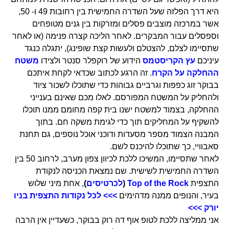
היא דרך הפלזה שעל השדרה החמישית בין רחובות 49 ו- 50,
אשר במרכזה מוצבים פסלים ומזרקות בין גנים מטופחים
וספסלים עבור המבקרים. לאחר הליכה קצרה פנימה (או לאחר
שתסיימו לצלם, להצטלם ולעשות קצת שופינג), יתגלה כנגד
עיניכם
עץ הקריסטמס
הידוע של רוקפלר סנטר ולצידו
משטח
ההחלקה על הקרח
. זה הרגע לכתוב שכדאי לקחת איתכם
בבוקר זוג כפפות וגרביים גבוהות כדי שתוכלו לשכור ציוד
ולהחליק על המשטח המפורסם. לאלו מכם שאינם בענייני
ההחלקה, בצמוד למשטח ישנו בית קפה מחומם ממנו תוכלו
להשקיף על המחליקים תוך כדי לגימת משקה חם. בתוך
המבנה הצמוד מספר מסעדות ודוכני אוכל נוספים, גם תחנת
סאבוויי, כך שתוכלו להיכנס לשם.
לאחר שתסיימו, המשיכו ללכת לכיוון צפון מערב, לרחוב 50 בין
השדרה החמישית לשישית. שם נמצאת הכניסה לנקודת
התצפית
Top of the Rock
(
לכרטיסים
)
, אחת מיני שלוש
בעיר, והנופים ממנה מדהימים
>>> לכל נקודות התצפית בניו
יורק >>>
אני ממליצה ללכת לטופ אוף דה רוק בבוקר, כשעדיין אין הרבה