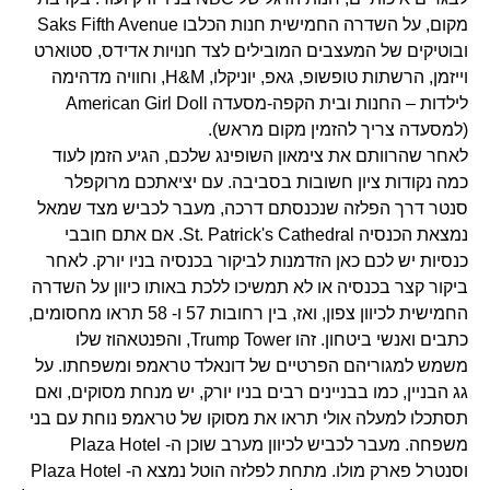
מקום, על השדרה החמישית חנות הכלבו Saks Fifth Avenue
ובוטיקים של המעצבים המובילים לצד חנויות אדידס, סטוארט
וייזמן, הרשתות טופשופ, גאפ, יוניקלו, H&M, וחוויה מדהימה
לילדות – החנות ובית הקפה-מסעדה American Girl Doll
(למסעדה צריך להזמין מקום מראש).
לאחר שהרוותם את צימאון השופינג שלכם, הגיע הזמן לעוד
כמה נקודות ציון חשובות בסביבה. עם יציאתכם מרוקפלר
סנטר דרך הפלזה שנכנסתם דרכה, מעבר לכביש מצד שמאל
נמצאת הכנסיה St. Patrick's Cathedral. אם אתם חובבי
כנסיות יש לכם כאן הזדמנות לביקור בכנסיה בניו יורק. לאחר
ביקור קצר בכנסיה או לא תמשיכו ללכת באותו כיוון על השדרה
החמישית לכיוון צפון, ואז, בין רחובות 57 ו- 58 תראו מחסומים,
כתבים ואנשי ביטחון. זהו Trump Tower, והפנטאהוז שלו
משמש למגוריהם הפרטיים של דונאלד טראמפ ומשפחתו. על
גג הבניין, כמו בבניינים רבים בניו יורק, יש מנחת מסוקים, ואם
תסתכלו למעלה אולי תראו את מסוקו של טראמפ נוחת עם בני
משפחה. מעבר לכביש לכיוון מערב שוכן ה- Plaza Hotel
וסנטרל פארק מולו. מתחת לפלזה הוטל נמצא ה- Plaza Hotel