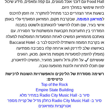
Food Hall עם דוכני אוכל מגוונים, גם קפה ומאפים, מידע שיכול
להיות שימושי במהלך היום.
בשעות אחר הצהריים כבר מתחיל להתקרר. זה הזמן להיכנס
ל
מוזיאון המומה
, שבקרבת מקום, המוזיאון המועדף עליי באופן
אישי בעיר, שם תוכלו להישאר להנאתכם ולשוטט במבנה
המודרני בין התערוכות הקבועות והמשתנות עד הסגירה. עם
צאתכם מהמוזיאון המשיכו לאחת המסעדות המומלצות למעלה
או בקרבת המומה והשתדלו להיכנס לבר ב- Baccarat Hotel
באיזשהו שלב לדרינק ו/או ארוחה קלה בסביבה מפתיעה
(מומלץ להזמין למסעדות מקומות מראש). מכאן, רגועים
שעשיתם
על חלק גדול וחשוב מהעיר, המשיכו לתיאטרון,
שם תוכלו להתרווח ולהנות מהופעה טובה.
רשימה מסודרת של הלינקים והאפשרויות השונות לרכישת
כרטיסים:
Top of the Rock
Empire State Building
סיור ב- Radio City Music Hall במחיר מלא
סיור ב- Radio City Music Hall כחלק מדיל של קניית מספר
אטרקציות ומוזיאונים