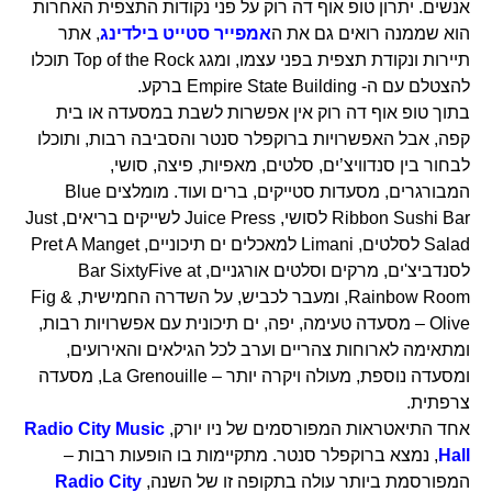
אנשים. יתרון טופ אוף דה רוק על פני נקודות התצפית האחרות
הוא שממנה רואים גם את ה
אמפייר סטייט בילדינג
, אתר
תיירות ונקודת תצפית בפני עצמו, ומגג Top of the Rock תוכלו
להצטלם עם ה- Empire State Building ברקע.
בתוך טופ אוף דה רוק אין אפשרות לשבת במסעדה או בית
קפה, אבל האפשרויות ברוקפלר סנטר והסביבה רבות, ותוכלו
לבחור בין סנדוויצ’ים, סלטים, מאפיות, פיצה, סושי,
המבורגרים, מסעדות סטייקים, ברים ועוד. מומלצים Blue
Ribbon Sushi Bar לסושי, Juice Press לשייקים בריאים, Just
Salad לסלטים, Limani למאכלים ים תיכוניים, Pret A Manget
לסנדביצ'ים, מרקים וסלטים אורגניים, Bar SixtyFive at
Rainbow Room, ומעבר לכביש, על השדרה החמישית, Fig &
Olive – מסעדה טעימה, יפה, ים תיכונית עם אפשרויות רבות,
ומתאימה לארוחות צהריים וערב לכל הגילאים והאירועים,
ומסעדה נוספת, מעולה ויקרה יותר – La Grenouille, מסעדה
צרפתית.
אחד התיאטראות המפורסמים של ניו יורק,
Radio City Music
Hall
, נמצא ברוקפלר סנטר. מתקיימות בו הופעות רבות –
המפורסמת ביותר עולה בתקופה זו של השנה,
Radio City