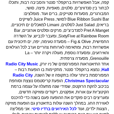
קפה, אבל האפשרויות ברוקפלר סנטר והסביבה רבות, ותוכלו
לבחור בין סנדוויצ’ים, סלטים, מאפיות, פיצה, סושי,
המבורגרים, מסעדות סטייקים, ברים ועוד. מומלצים:
Blue Ribbon Sushi Bar לסושי, Juice Press לשייקים
בריאים, Just Salad לסלטים, Limani למאכלים ים תיכוניים,
Pret A Manget לסנדביצ'ים, מרקים וסלטים אורגניים, Bar
SixtyFive at Rainbow Room, ומעבר לכביש, על השדרה
החמישית, Fig & Olive – מסעדה טעימה, יפה, ים תיכונית עם
אפשרויות רבות, ומתאימה לארוחות צהריים וערב לכל הגילאים
והאירועים, ומסעדה נוספת, מעולה ויקרה יותר – La
Grenouille, מסעדה צרפתית.
אחד התיאטראות המפורסמים של ניו יורק,
Radio City Music
Hall
, נמצא ברוקפלר סנטר. מתקיימות בו הופעות רבות –
המפורסמת ביותר עולה בתקופה זו של השנה,
Radio City
Christmas Spectacular
, הופעת קריסטמס נוצצת וסוחפת
בכיכוב להקת הרוקטס, שמידי שנה מתעלה על עצמה ברמת
הקיטצ'יות עם אורות, אפקטים, ריקודים ומוזיקה חדשים,
ומעריצים רבים פוקדים את ההופעה פעם בשנה כדי להיכנס
לאווירת החג. במהלך השנה עולות בתיאטרון גם הופעות מוזיקה
, הצגות ילדים, ועוד
לכל האירועים ברדיו סיטי
. אני ממליצה