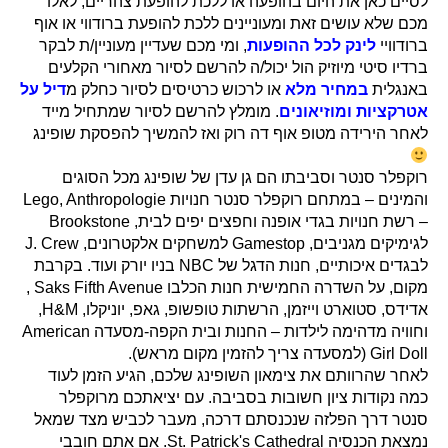
לסיים כאן את היום בהופעה או ללכת להופעת צהריים, לאלו
מכם שלא עושים זאת ומעוניינים ללכת להופעת ברודווי או אוף
ברודוויי
לינק לכל ההופעות
, ומי מכם שעדיין מעוניין/ת לבקר
ברדיו סיטי מיוזיק הול יכול/ה להרשם לסיור מאחורי הקלעים
באנגלית
במחיר מלא
או לרכוש כרטיסים לסיור כחלק מ
דיל על
אטרקציות ומוזיאונים
. מומלץ להרשם לסיור שמתחיל מייד
לאחר הירידה מטופ אוף דה רוק ואז להמשיך להפסקת שופינג
רוקפלר סנטר וסביבתו הם גן עדן של שופינג מכל הסוגים
והמינים – במתחם רוקפלר סנטר חנויות Lego, Anthropologie
– רשת חנויות בגדי אופנה וחפצים יפים לבית, Brookstone
לגימיקים מגניבים, Gamestop למשחקים אלקטרונים, J. Crew
לבגדים איכותיים, חנות הדגל של NBC בניו יורק ועוד. בקרבת
מקום, על השדרה החמישית חנות הכלבו Saks Fifth Avenue ,
אדידס, סטוארט וייזמן, הרשתות טופשופ, גאפ, יוניקלו, H&M,
וחוויה מדהימה לילדות – החנות ובית הקפה-מסעדה American
Girl Doll (למסעדה צריך להזמין מקום מראש).
לאחר שהרוותם את צימאון השופינג שלכם, הגיע הזמן לעוד
כמה נקודות ציון חשובות בסביבה. עם יציאתכם מרוקפלר
סנטר דרך הפלזה שנכנסתם דרכה, מעבר לכביש מצד שמאל
נמצאת הכנסיה St. Patrick's Cathedral. אם אתם חובבי