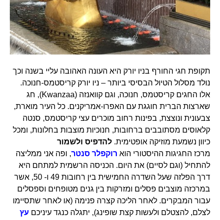
תקופת חגי החורף בניו יורק היא העונה האהובה עליי בשנה וכך
נולד מסלול הטיול הבסיסי ביותר – ניו יורק קריסטמס-חנוכה.
אלו החגים קריסטמס, חנוכה, וגם קוואנזה (Kwanzaa), חג
שארצות הברית חוגגת עם האפרו-אמריקנים. כל העיר מוארת,
צבעונית ונוצצת, בפינות רחוב מוכרים עצי קריסטמס, סנטה
קלאוסים מסתובבים ברחובות, חנוכיות מוצבות בחלונות, ומכל
כיוון נשמעת מוזיקה אופטימית.
להדפיס ולשמור
מרכז החגיגות ההיסטורי הוא
רוקפלר סנטר
, ופה אני ממליצה
להתחיל (וגם לסיים) את היום. הכניסה הרשמית למתחם היא
דרך הפלזה שעל השדרה החמישית בין רחובות 49 ו- 50, אשר
במרכזה מוצבים פסלים ומזרקות בין גנים מטופחים וספסלים
עבור המבקרים. לאחר הליכה קצרה פנימה (או לאחר שתסיימו
לצלם, להצטלם ולעשות קצת שופינג), יתגלה כנגד עיניכם
עץ