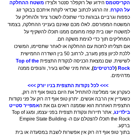
הקריסטמס
הידוע של רוקפלר סנטר ולצידו
משטח ההחלקה
על הקרח
. זה הרגע לכתוב שכדאי לקחת איתכם בבוקר זוג
כפפות וגרביים גבוהות כדי שתוכלו לשכור ציוד ולהחליק על
המשטח המפורסם. לאלו מכם שאינם בענייני ההחלקה, בצמוד
למשטח ישנו בית קפה מחומם ממנו תוכלו להשקיף על
המחליקים תוך כדי לגימת משקה חם.
אם תצליחו לחכות עם ההחלקה או לאחר שתסיימו, המשיכו
ללכת לכיוון צפון מערב, לרחוב 50 בין השדרה החמישית
לשישית. שם נמצאת הכניסה לנקודת התצפית
Top of the
Rock
(
לכרטיסים
)
, אחת מיני שלוש בעיר, והנופים ממנה
מדהימים.
>>> לכל נקודות התצפית בניו יורק >>>
כעקרון אני ממליצה להתחיל את היום בטופ אוף דה רוק,
כשעדיין אין הרבה אנשים. יתרון טופ אוף דה רוק על פני נקודות
התצפית האחרות הוא שממנה רואים גם את ה
אמפייר סטייט
בילדינג
, אתר תיירות ונקודת תצפית בפני עצמו, ומגג Top of
the Rock תוכלו להצטלם עם ה- Empire State Building
ברקע.
בתוך טופ אוף דה רוק אין אפשרות לשבת במסעדה או בית