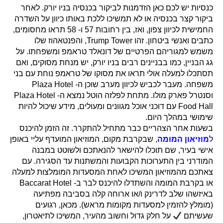
כנסיות יש לכם כאן הזדמנות לביקור בכנסיה בניו יורק. לאחר
ביקור קצר בכנסיה או לא תמשיכו ללכת באותו כיוון על השדרה
החמישית לכיוון צפון, ואז, בין רחובות 57 ו- 58 תראו מחסומים,
כתבים ואנשי ביטחון. זהו Trump Tower, והפנטאהוז שלו
משמש למגוריהם הפרטיים של דונאלד טראמפ ומשפחתו. על
גג הבניין, כמו בבניינים רבים בניו יורק, יש מנחת מסוקים, ואם
תסתכלו למעלה אולי תראו את מסוקו של טראמפ נוחת עם בני
משפחה. מעבר לכביש לכיוון מערב שוכן ה- Plaza Hotel
וסנטרל פארק מולו. מתחת לפלזה הוטל נמצא ה- Plaza Hotel
Food Hall עם דוכני אוכל מגוונים ומעולים, מידע שיכול להיות
שימושי במהלך היום.
בשעות אחר הצהריים כבר מתחיל להתקרר. זה הזמן להיכנס
ל
מוזיאון המומה
, שבקרבת מקום, המוזיאון המועדף עליי באופן
אישי בעיר, שם תוכלו להישאר להנאתכם ולשוטט במבנה
המודרני בין התערוכות הקבועות והמשתנות עד הסגירה. עם
צאתכם מהמוזיאון המשיכו לאחת המסעדות המומלצות למעלה
או בקרבת המומה והשתדלו להיכנס לבר ב- Baccarat Hotel
באיזשהו שלב לדרינק ו/או ארוחה קלה בסביבה מפתיעה
(מומלץ להזמין למסעדות מקומות מראש). מכאן, רגועים
שעשיתם
על חלק גדול וחשוב מהעיר, המשיכו לתיאטרון,