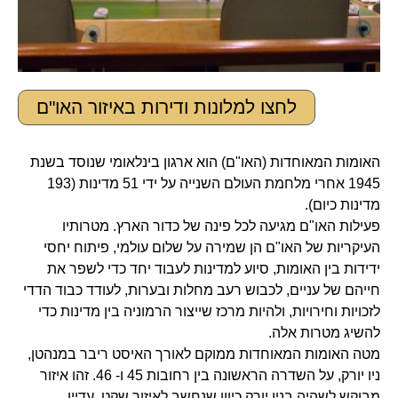
לחצו למלונות ודירות באיזור האו"ם
האומות המאוחדות (האו"ם) הוא ארגון בינלאומי שנוסד בשנת
1945 אחרי מלחמת העולם השנייה על ידי 51 מדינות (193
מדינות כיום).
פעילות האו"ם מגיעה לכל פינה של כדור הארץ. מטרותיו
העיקריות של האו"ם הן שמירה על שלום עולמי, פיתוח יחסי
ידידות בין האומות, סיוע למדינות לעבוד יחד כדי לשפר את
חייהם של עניים, לכבוש רעב מחלות ובערות, לעודד כבוד הדדי
לזכויות וחירויות, ולהיות מרכז שייצור הרמוניה בין מדינות כדי
להשיג מטרות אלה.
מטה האומות המאוחדות ממוקם לאורך האיסט ריבר במנהטן,
ניו יורק, על השדרה הראשונה בין רחובות 45 ו- 46. זהו איזור
מבוקש לשהיה בניו יורק כיוון שנחשב לאיזור שקט, עדיין