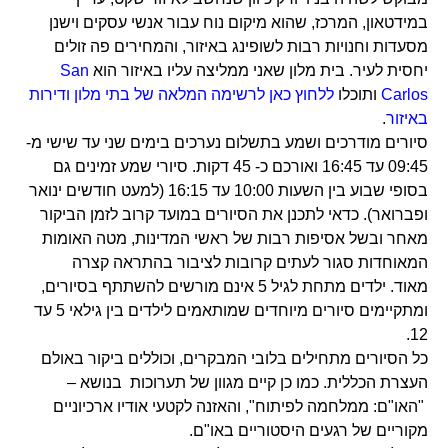
במידטאון, המרכז, שהוא מיקום נוח עבור אנשי עסקים וישנן
מסעדות וחנויות רבות לשופינג באיזור, והמחירים פה זולים
יחסית לעיר. בית מלון שאני ממליצה עליו באיזור הוא
San
Carlos
ותוכלו
ללחוץ כאן לרשימה המלאה של בתי מלון ודירות
באיזור
.
סיורים מודרכים ושמע בתשלום נערכים בימים שני עד שישי מ-
09:45 עד 16:45 ואורכם כ- 45 דקות. סיורי שמע זמינים גם
בסופי שבוע בין השעות 10:00 עד 16:15 (למעט חודשים ינואר
ופברואר). כדאי לתכנן את הסיורים במועד קרוב לזמן הביקור
מאחר ובשל אסיפות רבות של ראשי המדינות, מטה האומות
המאוחדות סגור לעתים קרובות לציבור בהתראה קצרה
מאוד. ילדים מתחת לגיל 5 אינם מורשים להשתתף בסיורים,
ומתקיימים סיורים מיוחדים שמותאמים לילדים בין גילאי 5 עד
12.
כל הסיורים מתחילים בלובי המבקרים, וכוללים ביקור באולם
העצרת הכללית. כמו כן קיים מגוון של תערוכות בנושא –
"האו"ם: ממלחמה לפיתוח", והאזנה לקטעי אודיו ארכיוניים
מקוריים של רגעים היסטוריים באו"ם.