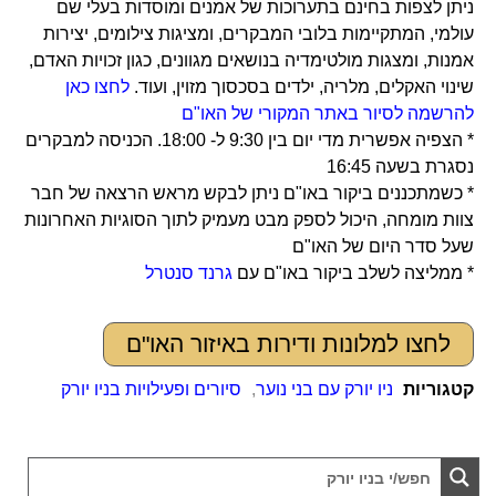
ניתן לצפות בחינם בתערוכות של אמנים ומוסדות בעלי שם
עולמי, המתקיימות בלובי המבקרים, ומציגות צילומים, יצירות
אמנות, ומצגות מולטימדיה בנושאים מגוונים, כגון זכויות האדם,
שינוי האקלים, מלריה, ילדים בסכסוך מזוין, ועוד.
לחצו כאן
להרשמה לסיור באתר המקורי של האו"ם
* הצפיה אפשרית מדי יום בין 9:30 ל- 18:00. הכניסה למבקרים
נסגרת בשעה 16:45
* כשמתכננים ביקור באו"ם ניתן לבקש מראש הרצאה של חבר
צוות מומחה, היכול לספק מבט מעמיק לתוך הסוגיות האחרונות
שעל סדר היום של האו"ם
* ממליצה לשלב ביקור באו"ם עם
גרנד סנטרל
לחצו למלונות ודירות באיזור האו"ם
קטגוריות
ניו יורק עם בני נוער
,
סיורים ופעילויות בניו יורק