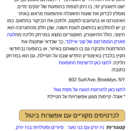
ישנו תיאטרון ימי, בו ניתן לצפות בהופעות של יונקים ימיים.
מומלץ לבדוק את שעות ההאכלה וההופעות מראש באתר
האינטרנט או בהגיעכם למקום, ולתכנן את הביקור בהתאם. כמו
כן יש להתלבש בהתאם לעונת השנה, שכן חלק מהתערוכה הוא
חיצוני, כולל התיאטרון. האקווריום נמצא במרחק הליכה מה
לונה
פארק המפורסם של קוני איילנד
, כך שכדאי שתנצלו את
ההזדמנות ותבקרו גם בו כשאתם באיזור, או בהופעה (בחודשי
הקיץ בלבד) באיצטדיון החדש שבנו על הטיילת, גם הוא במרחק
הליכה.
לחצו כאן לרשימת ההופעות
כתובת:
602 Surf Ave, Brooklyn, NY
לחצו כאן להוראות הגעה על מפת גוגל
* אוכל- קיימות מגוון אפשרויות על הטיילת
לכרטיסים מקוריים עם אפשרות ביטול
קטגוריות
ניו יורק עם בני נוער
,
סיורים ופעילויות בניו יורק
,