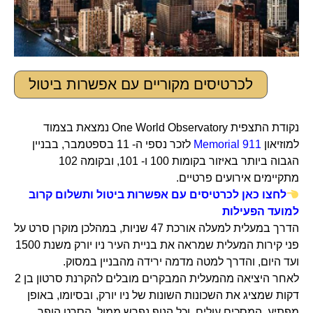
לכרטיסים מקוריים עם אפשרות ביטול
נקודת התצפית One World Observatory נמצאת בצמוד
למוזיאון
911 Memorial
לזכר נספי ה- 11 בספטמבר, בבניין
הגבוה ביותר באיזור בקומות 100 ו- 101, ובקומה 102
מתקיימים אירועים פרטיים.
לחצו כאן לכרטיסים עם אפשרות ביטול ותשלום קרוב
למועד הפעילות
הדרך במעלית למעלה אורכת 47 שניות, במהלכן מוקרן סרט על
פני קירות המעלית שמראה את בניית העיר ניו יורק משנת 1500
ועד היום, והדרך למטה מדמה ירידה מהבניין במסוק.
לאחר היציאה מהמעלית המבקרים מובלים להקרנת סרטון בן 2
דקות שמציג את השכונות השונות של ניו יורק, ובסיומו, באופן
מפתיע, המסכים עולים, וכל הנוף נפרש ממול. הסרט הופך