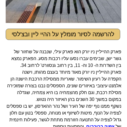
להרשמה לסיור מומלץ על ההיי ליין ובצ'לסי
פארק ההייליין ניו יורק הוא פארק עילי, שנבנה על שחזור של
גשר ישן, שבימים עברו נסעו עליו רכבות מסע. הפארק נמצא
בין השדרות ה- 10 וה- 11, בין רחוב גנסוורט' לרחוב 34.
פארק ההייליין ניו יורק מאוד מיוחד בעצם מהותו, וישנה
הקפדה על רעיון השימור. שאריות ממסילת הרכבת הישנה הן
אלמנט עיצובי באיזורים שונים, הספסלים נבנו בצורה שמזכירה
מסילת רכבת, וגם חלק מהצמחיה בו היא צמחיה, שגדלה
במקום במשך 30 השנים בהן האיזור היה נטוש.
נשקף ממנו נוף יפה של העיר ושל נהר ההאדסון, יש בו ספסלים
לצפיה על הנוף, מיטות לשיזוף או מנוחה, ספסלי בטון עם חלון
גדול לצפיה על התנועה הזורמת מתחת לגשר, פעילות חינמית
של
צפיה בכוכבים
, והפתעות נוספות.