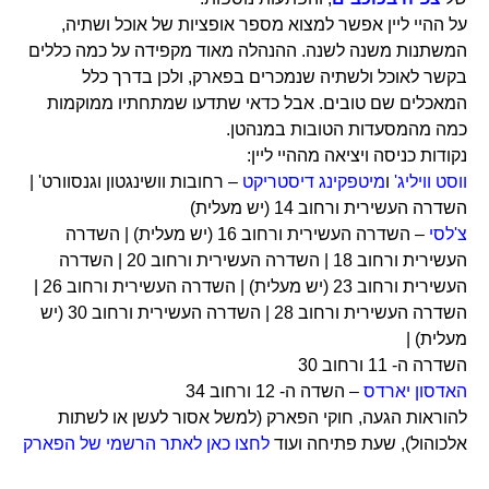
על ההיי ליין אפשר למצוא מספר אופציות של אוכל ושתיה,
המשתנות משנה לשנה. ההנהלה מאוד מקפידה על כמה כללים
בקשר לאוכל ולשתיה שנמכרים בפארק, ולכן בדרך כלל
המאכלים שם טובים. אבל כדאי שתדעו שמתחתיו ממוקמות
כמה מהמסעדות הטובות במנהטן.
נקודות כניסה ויציאה מההיי ליין:
ווסט וויליג'
ו
מיטפקינג דיסטריקט
– רחובות וושינגטון וגנסוורט' |
השדרה העשירית ורחוב 14 (יש מעלית)
צ'לסי
– השדרה העשירית ורחוב 16 (יש מעלית) | השדרה
העשירית ורחוב 18 | השדרה העשירית ורחוב 20 | השדרה
העשירית ורחוב 23 (יש מעלית) | השדרה העשירית ורחוב 26 |
השדרה העשירית ורחוב 28 | השדרה העשירית ורחוב 30 (יש
מעלית) |
השדרה ה- 11 ורחוב 30
האדסון יארדס
– השדה ה- 12 ורחוב 34
להוראות הגעה, חוקי הפארק (למשל אסור לעשן או לשתות
אלכוהול), שעת פתיחה ועוד
לחצו כאן לאתר הרשמי של הפארק