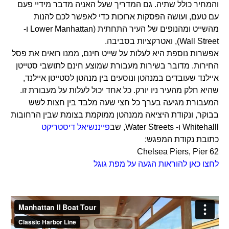
והמחיר כולל שתיה. גם המדריך שעל האניה מדבר מידיי פעם
עם טעם, ועושה הפסקות ארוכות כדי לאפשר לכם להנות
מהשייט ומהנופים של העיר התחתית (Lower Manhattan ו-
Wall Street), ואטרקציות בסביבה.
אפשרות נוספת היא לעלות על שייט חינם, ממנו רואים את פסל
החירות. מדובר בשירות מעבורת שמוצע חינם לתושבי סטייטן
איילנד שעובדים במנהטן ונוסעים בין מנהטן לסטייטן איילנד,
שהיא חלק מהעיר ניו יורק. כל אחד יכול לעלות על מעבורת זו.
המעבורת מגיעה בערך כל חצי שעה מלבד בין חצות לשש
בבוקר, ונקודת היציאה ממנהטן ממוקמת בצומת שבין הרחובות
Whitehalll ו- Water Streets, שב
פייננשיאל דיסטריקט
כתובת נקודת המפגש:
Chelsea Piers, Pier 62
לחצו כאן להוראות הגעה על מפת גוגל