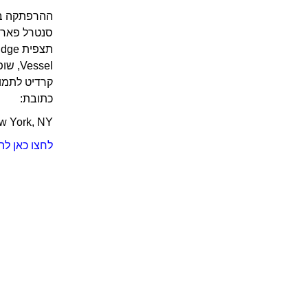
ההרפתקה במ
סנטרל פארק 
Vessel, שופינג בקניון, מסעדות טובות או דוכני אוכל נחמדים, וגם מהופעות ותערוכות אמנות. לכל הפרטים היכנסו לעמוד
קרדיט לתמונה: ky deck – Courtesy of Related-Oxford
כתובת:
w York, NY
לחצו כאן לה