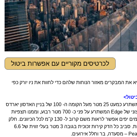
לכרטיסים מקוריים עם אפשרות ביטול
 להוציא את המבקרים מאזור הנוחות שלהם כדי לחוות את ניו יורק כפי
יטול>
תצפית Edge ניו יורק היא נקודת התצפית הגבוהה ביותר בחצי הכדור המערבי, המשתרע כמעט 25 מטר מעל הקומה ה- 100 של בניין האדסון יארדס
מספר 30. נסיעה של 52 שניות במעלית מביאה את המבקרים לאזור התצוגה החיצוני של Edge המשתרע על פני כ- 700 מטר רבוע, וממנו תצפיות
של 360 מעלות על קו הרקיע האייקוני של ניו יורק, מערב ניו ג'רזי ומדינת ניו יורק. בימים יפים אפשר לראות משם קרוב ל- 130 ק"מ לכל הכיוונים. חלק
מהדק, המכונה Sky Deck, עשוי רצפת זכוכית וניתן לראות דרכה את האדמה מתחת. סביב כל הדק קירות זכוכית בגובה 3 מטר בעלי זווית של 6.6