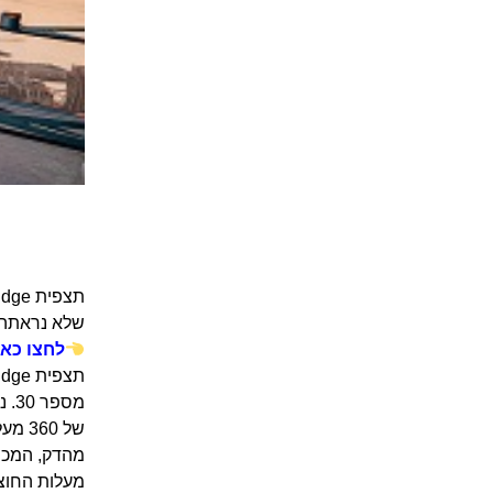
תצפית Edge ניו יורק – מעל 345 מטר באוויר בלב
שלא נראתה 
לחצו כאן
מעלות החוצה, המאפ