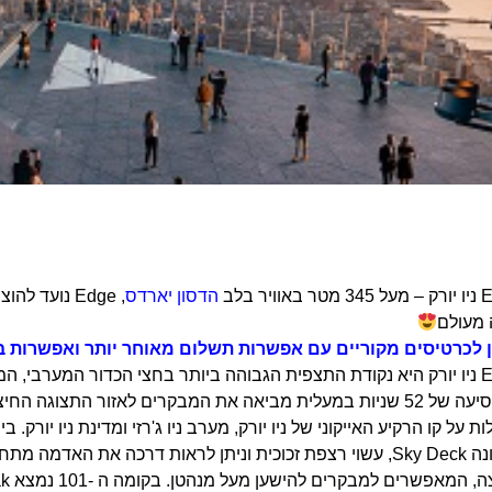
הדסון יארדס
, Edge נועד
מעולם
 לכרטיסים מקוריים עם אפשרות תשלום מאוחר יותר ואפשרות ב
שרים למבקרים להישען מעל מנהטן. בקומה ה -101 נמצא Peak – מסעדה, בר וחלל אירועים.