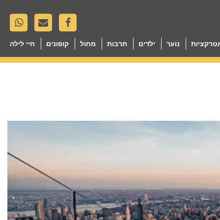
טרקציות
נוער
ילדים
תרבות
מחול
קופונים
חיי לילה