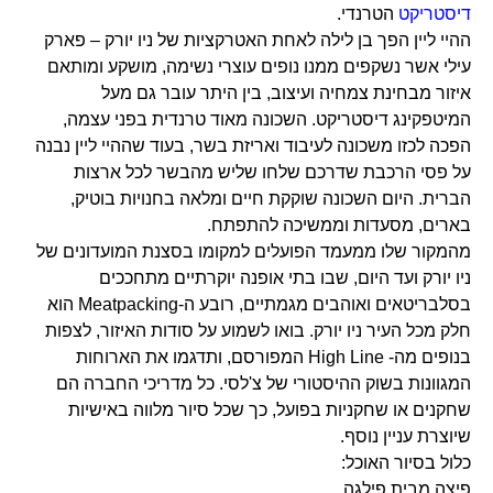
דיסטריקט
הטרנדי.
ההיי ליין הפך בן לילה לאחת האטרקציות של ניו יורק – פארק
עילי אשר נשקפים ממנו נופים עוצרי נשימה, מושקע ומותאם
איזור מבחינת צמחיה ועיצוב, בין היתר עובר גם מעל
המיטפקינג דיסטריקט. השכונה מאוד טרנדית בפני עצמה,
הפכה לכזו משכונה לעיבוד ואריזת בשר, בעוד שההיי ליין נבנה
על פסי הרכבת שדרכם שלחו שליש מהבשר לכל ארצות
הברית. היום השכונה שוקקת חיים ומלאה בחנויות בוטיק,
בארים, מסעדות וממשיכה להתפתח.
מהמקור שלו ממעמד הפועלים למקומו בסצנת המועדונים של
ניו יורק ועד היום, שבו בתי אופנה יוקרתיים מתחככים
בסלבריטאים ואוהבים מגמתיים, רובע ה-Meatpacking הוא
חלק מכל העיר ניו יורק. בואו לשמוע על סודות האיזור, לצפות
בנופים מה- High Line המפורסם, ותדגמו את הארוחות
המגוונות בשוק ההיסטורי של צ'לסי. כל מדריכי החברה הם
שחקנים או שחקניות בפועל, כך שכל סיור מלווה באישיות
שיוצרת עניין נוסף.
כלול בסיור האוכל:
פיצה מבית פילגה