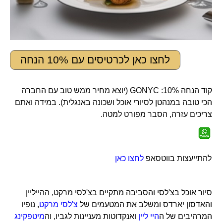
לחצו כאן לכרטיסים עם 10% הנחה
קוד הנחה 10%: GONYC (יוצא מחיר ממש טוב עם החברה
הכי טובה במנהטן לסיורי אוכל ושכונה באנגלית). במידה ואתם
צריכים עזרה, הסבר מפורט למטה.
להתייעצות בווטסאפ
לחצו כאן
סיור אוכל בצ'לסי והסביבה מתקיים בצ'לסי מרקט, ההייליין
והאדסון יארדס ומשלב את המטעמים של
צ'לסי מרקט
, נופיו
המרהיבים של ה
היי ליין
ואנקדוטות מעניינות לגביו, וה
מיטפקינג