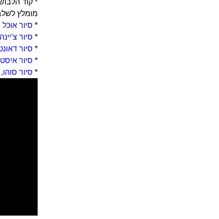
* קוד הלבוש הוא sual
מומלץ לשלב 
*
סיור אוכל 
*
סיור צ'יינ
*
סיור דאונט
*
סיור איסט ו
*
סיור סוהו, 