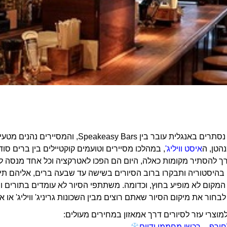
סיור בברים נסתרים באנגלית עובר בין 
הטן, ה
איסט וויליג'
ך להסתיר מקומות כאלה, היום הם הפכו לאטרקציה וכל אחד מנסה לה
 בהיסטוריה ותבקרו ברוב הסיורים בשישה עד שבעה ברים, אליהם תיכ
מקום לא מופיע בחוץ, וכדומה. משתתפי הסיור לא עומדים בתורים 
בחור את מיקום הסיור שאתם רוצים מבין השכונות גריניג' וויליג' או איס
וצרי עזר לסיורים דרך אמאזון במחירים מעולים:
ורף – רכשו מחממי ידיים