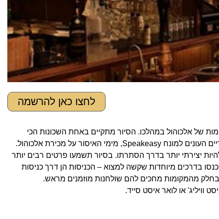
לחצו כאן להרשמה
Speakeasy Bars, והמסיירים נהנים מטעימות של אלכוהול במהלכו. הסיור מתקיים באחת השכונות הכי
, במהלכו מסיירים וטועמים קוקטיילים בין ברים סודיים העונים למונח Speakeasy, מימי האיסור על מכירת אלכוהול.
יות יצירתי יותר בדרך הסתרתו. בסיור תשמעו פרטים רבים יותר
נסו בדרכים מיוחדות שקשה למצוא – הכניסות הן דרך כניסות
ובחלק מהמקומות מחכים להם שולחנות מוזמנים מראש.
ט וויליג' או לואר איסט סייד.