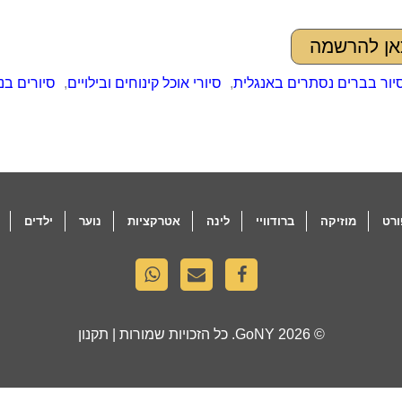
אן להרשמה
יור בברים נסתרים באנגלית
,
סיורי אוכל קינוחים ובילויים
,
סיורים בני
רט
מוזיקה
ברודוויי
לינה
אטרקציות
נוער
ילדים
© 2026
GoNY
. כל הזכויות שמורות |
תקנון