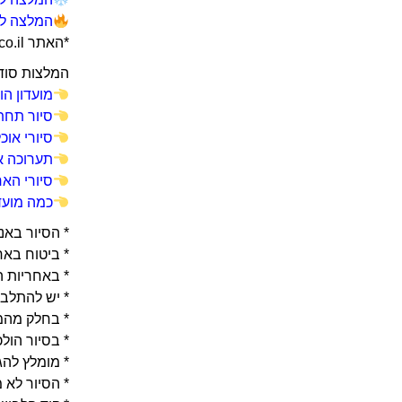
המלצה לק
*האתר GoNY.co.il מרוויח מרכישות באמאזון מתכנית השותפים שלו.
המלצות סודיו
מועדון הו
סיור תחת
סיורי אוכ
תערוכה א
סיורי האר
כמה מועדו
* הסיור באנ
* ביטוח בא
* באחריות ה
* יש להתלב
* בחלק מהמ
* בסיור הול
* מומלץ להג
* הסיור לא 