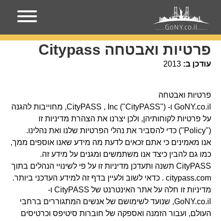
עמוד הבית
פרטיות ואבטחה Citypass
פרטיות ואבטחה Citypass
עודכן ב:
2013
פרטיות ואבטחה
GoNY.co.il ו- CityPASS , Inc ("CityPASS"), מחוייבות להגנה
על פרטיות לקוחותיהן, ולכן יצרנו את הצהרת מדיניות זו
("Policy") כדי להסביר את נהלי הפרטיות שלנו ואת נהלינו.
אנו מאמינים כי אתם זכאים לדעת מה מידע שאנו אוספים ממך,
כמו גם להבין כיצד אנו משתמשים ומגנים על מידע זה.
CityPASS תשנה ותעדכן מדיניות זו על פי לשינויי הנהלים בתוך
citypass.com . כדאי לשוב ולעיין בדף זה למידע העדכני ביותר.
מדיניות זו חלה על אתר האינטרנט של CityPASS ו-
GoNY.co.il, שנועד לשימושם של אנשים המתגוררים ברחבי
העולם, ועבור הזמנה ואספקה ​​של חוברות סיטיפס וכרטיסים