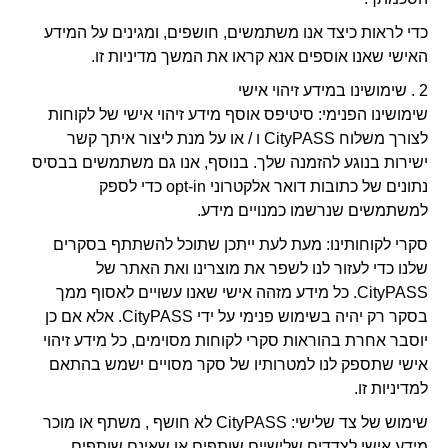
כדי לראות כיצד אנו משתמשים, חושפים, ומגינים על המידע
האישי שאנו אוספים אנא קראו את המשך מדיניות זו.
2 . שימושינו במידע זיהוי אישי
שימושינו הפנימי: סיטיפס אוסף מידע זיהוי אישי של לקוחות
לצורך משלוח CityPASS ו / או על מנת ליצור איתך קשר
ישירות בנוגע להזמנה שלך. בנוסף, אנו גם משתמשים בבסיס
נתונים של כתובות דואר אלקטרוני opt-in כדי לספק
למשתמשים שנרשמו כמנויים מידע.
סקרי לקוחותינו: מעת לעת ייתכן שתוכל להשתתף בסקרים
שלנו כדי לעזור לנו לשפר את מוצרינו ואת האתר של
CityPASS. כל מידע מזהה אישי שאנו עשויים לאסוף ממך
בסקר רק יהיה בשימוש פנימי על ידי CityPASS. אלא אם כן
יוסבר אחרת בהוראות סקרי לקוחות מסוימים, כל מידע זיהוי
אישי שתספק לנו למטרותיו של סקר מסויים ישמש בהתאם
למדיניות זו.
שימוש של צד שלישי: CityPASS לא חושף , משתף או מוכר
מידע אישי לצדדים שלישיים שותפים או שאינם שותפים.