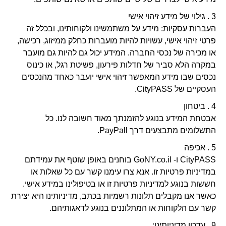
3 . גילוי של מידע זיהוי אישי
העברות עסקיות: מידע על משתמשינו ולקוחותינו, ובכלל זה
פרטי זיהוי אישי, עשויות להיות מועברות כחלק ממיזוג, רכישה,
או מכירה של נכסי החברה. המידע יכול גם להיות גם מועבר
במקרה הלא סביר של חדלות פירעון, פשיטת רגל, או כינוס
נכסים שבו מידע המאפשר זיהוי אישי יועבר כאחד מהנכסים
העסקיים של CityPASS.
4 . ביטחון
אבטחת המידע בנוגע להזמנתך מאוד חשובה לנו. כל
התשלומים מתבצעים דרך PayPall.
5 . אכיפה
CityPASS ו- GoNY.co.il בוחנים באופן שוטף את עמידתם
במדיניות פרטיות זו. אנא צרו עימנו קשר עם כל שאלות או
חששות בנוגע למדיניות פרטיות זו או בטיפולינו במידע אישי.
כאשר אנו מקבלים תלונות רשמיות בכתב, מדיניותינו היא יצירת
קשר עם הלקוחות או המתלוננים בנוגע לדאגותיהם.
9 . עדכון מדיניותינו: