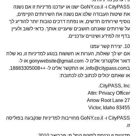
CityPASS ו- GoNY.co.il ישנו או יעדכנו מדיניות זו אם נשנה
את שיטות העבודה שלנו אם נשנה את השירותים הקיימים,
נוסיף שירותים חדשים, או נפתח דרכים טובות יותר להודיע ​​לך
על שירותים שאנחנו חושבים שיעניינו אותך. כדאי לשוב ולעיין
בדף זה למידע ושינויים עדכניים.
10. יצירת קשר עמנו
אם יש לך שאלות, הערות או חששות בנוגע למדיניות זו, נא שלח
דואר אלקטרוני אלינו ל-
gonywebsite@gmail.com
או ל-
ב
info@citypass.com
, או התקשר אלינו ל- ++18883305008.
או שאתם יכולים לכתוב לנו לכתובת:
CityPASS, Inc.
Attn: Privacy Officer
27 Arrow Root Lane
Victor, Idaho 83455
CityPASS ו- GoNY.co.il מחוייבות למדיניות שנקבעה בפוליסה
זו.
מדיניות זו נכנסת לתוקף החל מ: פברואר 2010.