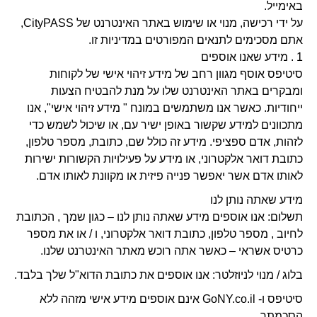
באימייל.
על ידי רכישה, מנוי או שימוש באתר האינטרנט של CityPASS,
אתם מסכימים לתנאים המפורטים במדיניות זו.
1 . מידע שאנו אוספים
סיטיפס אוסף מגוון רחב של מידע זיהוי אישי של לקוחות
ומבקרים באתר האינטרנט שלו על מנת להבטיח הצעות
ייחודיות. כאשר אנו משתמשים במונח " מידע זיהוי אישי", אנו
מתכוונים למידע שקשור באופן ישיר עם, או שיכול לשמש כדי
לזהות, אדם ספציפי. מידע זה כולל שם, כתובת, מספר טלפון,
כתובת דואר אלקטרוני, או מידע על פעילויות הקשורות ישירות
לאותו אדם אשר יאפשר פנייה פיזית או מקוונת לאותו אדם.
מידע שאתה נותן לנו
תשלום: אנו אוספים מידע שאתה נותן לנו – כגון שמך , הכתובת
לחיוב , מספר טלפון, כתובת דואר אלקטרוני, ו / או את מספר
כרטיס אשראי – כאשר אתה רוכש מאתר האינטרנט שלנו.
בלוג / מנוי לניוזלטר: אנו אוספים את כתובת הדוא"ל שלך בלבד.
סיטיפס ו- GoNY.co.il אינם אוספים מידע אישי מזהה ללא
הסכמתך.