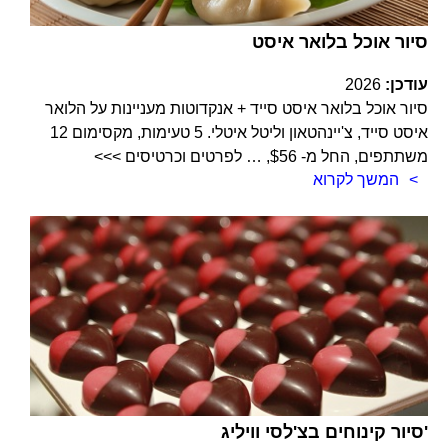
סיור אוכל בלואר איסט
עודכן:
2026
סיור אוכל בלואר איסט סייד + אנקדוטות מעניינות על הלואר
איסט סייד, צ'יינהטאון וליטל איטלי. 5 טעימות, מקסימום 12
משתתפים, החל מ- $56, … לפרטים וכרטיסים >>>
המשך לקרוא
סיור קינוחים בצ'לסי וויליג'