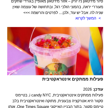
סיור מידטאון ניו יורק – אזור מידטאון מאופיין בגורדי שחקים
מעוררי יראה, בהמוני הולכי רגל, ובתחושה של עוצמה שאין
שניה לה. אבל יש עוד, ולכן… לפרטים והרשמה >>>
המשך לקרוא
פעילות ממתקים אינטראקטיבית
עודכן:
2026
פעילות ממתקים אינטראקטיבית, i candy NYC, בטיימס
סקוור היא אטרקציה צבעונית, מתוקה ואינטראקטיבית בלב
טיימס סקוור, בתוך הבניין האייקוני One Times Square, אותו