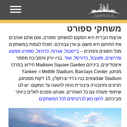
עמוד הבית
משחקי ספורט
משחקי ספורט
ארצות הברית היא
ה
מקום למשחקי ספורט, ואם אתם אוהבים
את התחום היא פשוט גן עדן עבורכם. תוכלו לצפות במשחקים
מכל הסוגים והמינים –
בייסבול
,
אגרוף
,
כדורגל
,
ספורט ממונע
ומירוצים
,
פוטבול
,
כדורסל
,
ועוד
. בניו יורק והסביבה מספר
איצטדיונים, ביניהם Madison Square Garden הידוע במרכז
מנהטן, Metlife Stadium, Barclays Center ו- Yankee
Stadium שנמצאים בניו ג'רזי וברוקלין, 15 דקות ממנהטן,
חניונים ותחבורה ציבורית נוחה להגעה עד המקום. יש לנו
שיתופי פעולה עם כל האתרים, ואנחנו מפנים לזולים ביותר
מביניהם.
לחצו כאן לכרטיסים לכל המשחקים