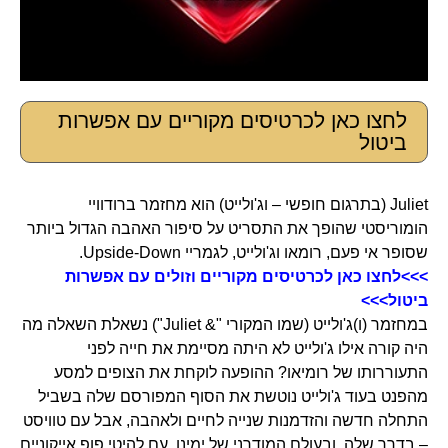
לחצו כאן לכרטיסים מקוריים עם אפשרות
ביטול
Juliet (בתרגום חופשי – וג'ולייט) הוא מחזמר ברודוויי
הומוריסטי שהופך את התסריט על סיפור האהבה הגדול ביותר
שסופר אי פעם, רומאו וג'ולייט, לגמריי Upside-Down.
>>>לחצו כאן לכרטיסים מקוריים וזולים עם אפשרות
ביטול>>>
במחזמר (ו)ג'ולייט (שמו המקורי "& Juliet") נשאלת השאלה מה
היה קורה אילו ג'ולייט לא היתה מסיימת את חייה לפני
התעוררותו של רומיאו? ההופעה לוקחת את הצופים למסע
מהפנט בעוד ג'ולייט נוטשת את הסוף המפורסם שלה בשביל
התחלה חדשה והזדמנות שנייה לחיים ולאהבה, אבל עם טוויסט
– בדרך שלה, ובעולם המודרני של ימינו, עם להיטי פופ אייקוניים