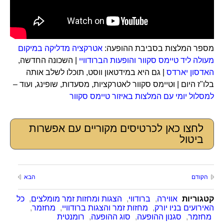
מספר המלצות בסביבת ההופעה:
אטרקציה מדליקה במיקום
מעולה ליד טיימס סקוור והופעות הברודוויי
| השכונה החדשה,
האדסון יארדס
| גם היא במידטאון ווסט, תוכלו לשלב אותה
בלו"ז היום | וטיימס סקוור לאטרקציות, מסעדות, שופינג, ועוד –
למסלול יומי עם המלצות באיזור טיימס סקוור
לחצו כאן לכרטיסים מקוריים עם אפשרות
ביטול
הקודם
הבא
קטגוריות
אווירה
,
ברודווי
,
הצגות ומחזות זמר מומלצים
,
כל
האירועים בניו יורק
,
מחזות זמר והצגות ברודוויי
,
מחזמר
,
מחזמר
,
סגנון ההופעה
,
סוג ההופעה
,
רומנטית