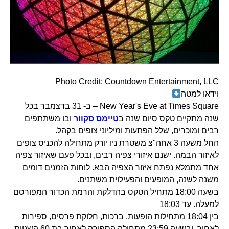
Photo Credit: Countdown Entertainment, LLC
וידאו למטה
New Year's Eve at Times Square – ב- 31 בדצמבר בכל
שנה מתקיים טקס סיום שנה ב
טיימס סקוור
ובו משתתפים
רבים ומוכרים, שלל הפתעות ומיליוני צופים בקהל.
החל משעה 3 אחה"צ משטרת ניו יורק מתחילה להכניס צופים
לאיזור הבמה. ישנם איזורי צפיה רבים, ובכל פעם שאיזור צפיה
אחד מתמלא נפתח איזור הצפיה הבא. לוחות הזמנים דומים
משנה לשנה, המופעים והפעילוית משתנים.
בשעה 18:00 מתחיל הטקס בהדלקת והרמת הכדור המפורסם
למעלה. עד 18:03
בין 18:04 מתחילות הופעות, ברכות, חלוקת פרסים, ספירות
לאחור, ובשעה 23:59 מתחילה הספירה לאחור בת 60 השניות