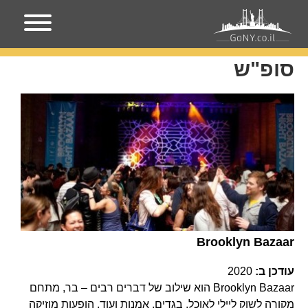
עמוד הבית
סופ"ש
סופ"ש
Brooklyn Bazaar
עודכן ב:
2020
Brooklyn Bazaar הוא שילוב של דברים רבים – בר, מתחם
מקורה לשוק ליילי לאוכל, בגדים, אמנות ועוד, הופעות מוזיקה