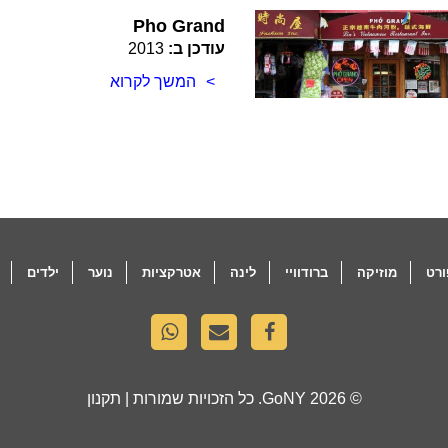
Pho Grand
עודכן ב:
2013
המשך לקרוא
רט
מוזיקה
ברודוויי
לינה
אטרקציות
נוער
ילדים
© 2026
GoNY
. כל הזכויות שמורות |
תקנון