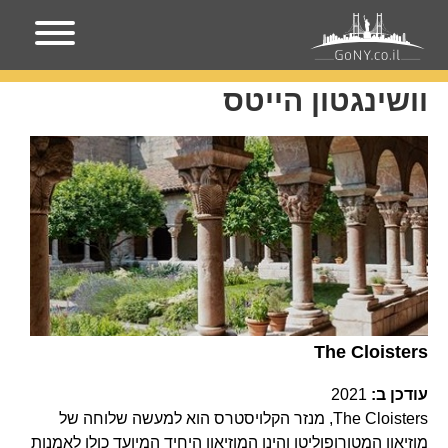
עמוד הבית
וושינגטון הייטס
וושינגטון הייטס
The Cloisters
עודכן ב:
2021
The Cloisters, מנזר הקלויסטרס הוא למעשה שלוחה של
מוזיאון המטורופוליטן והינו המוזיאון היחיד המיועד כולו לאמנות