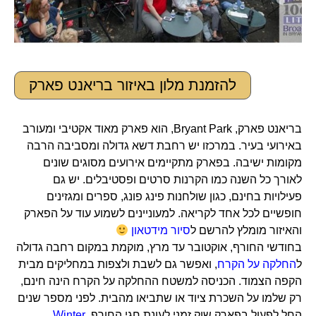
להזמנת מלון באיזור בריאנט פארק
בריאנט פארק, Bryant Park, הוא פארק מאוד אקטיבי ומעורב
באירועי בעיר. במרכזו יש רחבת דשא גדולה ומסביבה הרבה
מקומות ישיבה. בפארק מתקיימים אירועים מסוגים שונים
לאורך כל השנה כמו הקרנות סרטים ופסטיבלים. יש גם
פעילויות בחינם, כגון שולחנות פינג פונג, ספרים ומגזינים
חופשיים לכל אחד לקריאה. למעוניינים לשמוע עוד על הפארק
והאיזור מומלץ להרשם ל
סיור מידטאון
בחודשי החורף, אוקטובר עד מרץ, מוקמת במקום רחבה גדולה
ל
החלקה על הקרח
, ואפשר גם לשבת ולצפות במחליקים מבית
הקפה הצמוד. הכניסה למשטח ההחלקה על הקרח הינה חינם,
רק שלמו על השכרת ציוד או שתביאו מהבית. לפני מספר שנים
החל לפעול בפארק שוק זמני לעונת חגי החורף,
Winter