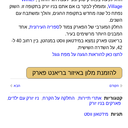
Village
, ומומלץ לבקר בו אם אתם בניו יורק בתקופה זו. השוק
נפתח כל שנה מחדש בתקופת החגים, והולך ומשתבח עם
השנים.
החלק המערבי של הפארק צמוד ל
ספריה העירונית
, אחד
המבנים היותר מרשימים בעיר.
בריאנט פארק נמצא במידטאון ווסט במנהטן, בין רחוב 40 ל-
42, על השדרה השישית.
לחצו כאן להוראות הגעה על מפת גוגל
להזמנת מלון באיזור בריאנט פארק
הקודם
הבא
קטגוריות
אתרי תיירות
,
החלקה על הקרח
,
ניו יורק עם ילדים
,
פארקים בניו יורק
תגיות
מידטאון ווסט