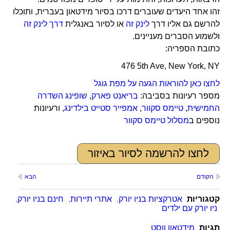
זהו אחד היעדים שעוברים דרכו בסיור מידטאון בעברית, ותוכלו
להרשם גם אליו דרך
לינק זה
או לסיור באנגלית
דרך לינק זה
ולשמוע הסברים מעניינים.
כתובת הספריה:
476 5th Ave, New York, NY
לחצו כאן להוראות הגעה על מפת גוגל
מספר רעיונות בסביבה:
בריאנט פארק
,
שופינג השדרה
החמישית
,
טיימס סקוור
,
אמפייר סטייט בילדינג
, ורעיונות
נוספים ב
מסלול טיימס סקוור
לחצו להרשמה לסיור באיזור
הקודם
הבא
קטגוריות
אטרקציות בניו יורק
,
אתרי תיירות
,
חינם בניו יורק
,
ניו יורק עם ילדים
תגיות
מידטאון ווסט