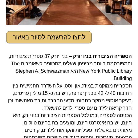
לחצו להרשמה לסיור באיזור
הספריה הציבורית בניו יורק
– בניו יורק 87 ספריות ציבוריות,
והמפורסמת ביותר מביניהן שאליה מתכוונים כשאומרים The
New York Public Library היא Stephen A. Schwarzman
Building.
הספרייה ממוקמת במידטאון ווסט, על השדרה החמישית בין
רחובות 40 ל- 42 בבניין יפהפה, ויש בה כ- 15 מיליון פריטים,
בעיקר אוספי מחקר בתחומי מדעי החברה ותורת האנושות, וכן
חדר קריאה לילדים עם ספרי ילדים להשאלה.
הכניסה לספריה, כמו לכל הספריות הציבוריות בניו יורק, היא
חינם, יש בה אינטרנט חינם, ומוצעים בה בחינם טיולים
מאורגנים באנגלית, פעילויות והקראות לילדים, קורסים,
הרצאות, תערוכות, וחתימות על ידי סופרים מפורסמים.