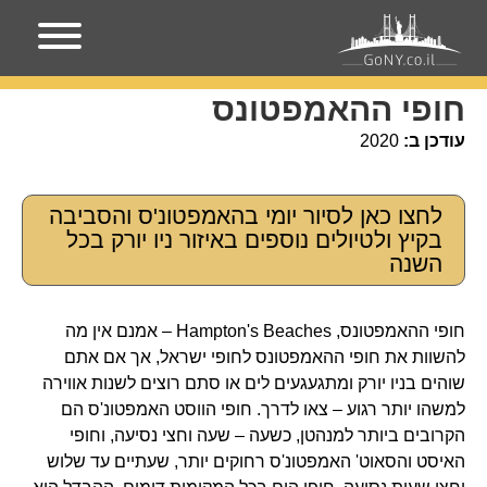
עמוד הבית
מקומות בניו-יורק
חופי ההאמפטונס
חופי ההאמפטונס
עודכן ב:
2020
לחצו כאן לסיור יומי בהאמפטונ'ס והסביבה
בקיץ ולטיולים נוספים באיזור ניו יורק בכל
השנה
חופי ההאמפטונס, Hampton's Beaches – אמנם אין מה
להשוות את חופי ההאמפטונס לחופי ישראל, אך אם אתם
שוהים בניו יורק ומתגעגעים לים או סתם רוצים לשנות אווירה
למשהו יותר רגוע – צאו לדרך. חופי הווסט האמפטונ'ס הם
הקרובים ביותר למנהטן, כשעה – שעה וחצי נסיעה, וחופי
האיסט והסאוט' האמפטונ'ס רחוקים יותר, שעתיים עד שלוש