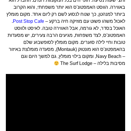
וחצי שעות נסיעה. חופי הים בכל המקומות דומים. ההבדל הוא
באווירה. הווסט האמפטונ'ס הוא יותר משפחתי, והוא הקרוב
ביותר למנהטן, כך שנוח לנסוע לשם רק ליום אחד. מקום מומלץ
לאכול משהו פשוט עם מוזיקה חיה ברקע –
Post Stop Cafe
.
האוכל בסדר, לא גורמה, אבל האווירה טובה. לאיסט ולווסט
האמפטונ'ס, לצד משפחות, מגיעים הרבה צעירים, יש מסעדות
טובות וחיי לילה סוערים. מקום מומלץ לסופשבוע שלם
בהאמפטונ'ס הוא מונטוק (Montauk), מסעדה מומלצת באיזור
– Navy Beach, ומקום בילוי מומלץ, גם למשך היום וגם
מסיבות בלילה – The Surf Lodge