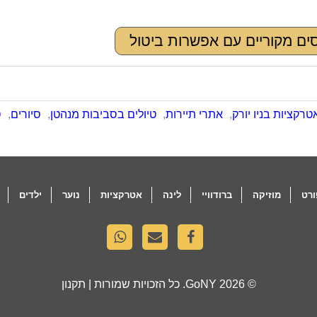
ים מקוריים עם אפשרות ביטול
טרקציות בניו יורק
,
אתרי תיירות
,
טיולים בסביבות מנהטן
,
סיורים
,
ס
רט
מוזיקה
ברודוויי
לינה
אטרקציות
נוער
ילדים
© 2026
GoNY
. כל הזכויות שמורות |
תקנון