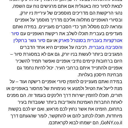
לצאת לסיור כזה באנגלית אם אתם מרגישים נוח עם השפה,
נהגי הריקשות הם מדריכים מוסמכים של עיריית ניו יורק,
ובסיורי האופניים מתלווה אליכם מדריך מוסמך על אופניים
ומראה לכם מסלול תוך כדי הסברים מעניינים. במידה ואתם
מעדיפים בעברית תוכלו לשלב את ריקשת האופניים עם
סיור
אטרקציות בעברית בסנטרל פארק
או עם
סיור גשר ברוקלין
והסביבה בעברית
. רכיבה על אופניים היא אחד הדברים
המגניבים ביותר לעשות בניו יורק, גם אם לא במסגרת סיור –
היום ברחובות קיימים נתיבי אופניים ואפשר תמיד להשכיר
אופניים ולהתנייד איתם ברחבי העיר. יכול להיות נחמד גם
מבחינת חיסכון בעלויות.
במידה ואתם מעוניינים להזמין סיורי אופניים רישקה ועוד – על
מנת לייעל את הטיול ולמנוע אי נעימויות של מחסור באופניים או
תורים, תוכלו להזמין ישירות דרך הלינקים בעמוד זה. הם מפנים
לאחת החברות האמינות והאדיבות ביותר שעובדות בעיר
בתחום, הזמינו את אשר נחוץ לכם מראש, ואם יש לכם בקשות
מיוחדות, תוכלו לכתוב להם או להתקשר, לומר שהגעתם דרך
GoNY.co.il, הם ישמחו לבוא לקראתכם.