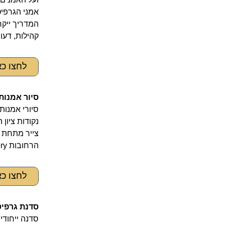
אמני הגרפיטי
המדריך ייקח
קהילות, דעו
לחצו כ
סיור אמנות
הרחובות Bowery ו- Bleecker
לחצו כ
סדנת גרפיט
סדנה ייחודי