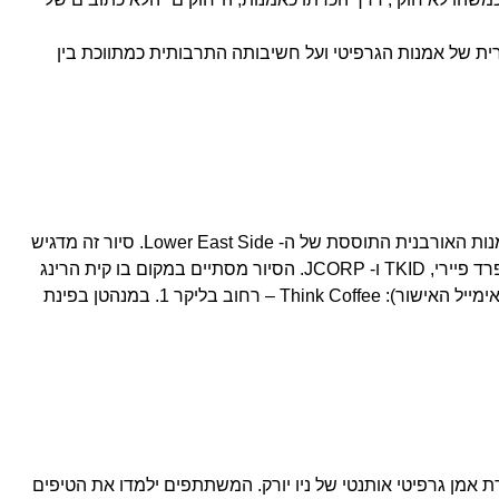
ית של אמנות הגרפיטי ועל חשיבותה התרבותית כמתווכת בין
סיורי אמנות הרחוב במנהטן חושפים את ההיסטוריה יוצאת הדופן של תרבות האמנות האורבנית התוססת של ה- Lower East Side. סיור זה מדגיש
נקודות ציון היסטוריות כמו אולם המוזיקה של CBGB ואומני רחוב מודרניים כמו שפרד פיירי, TKID ו- JCORP. הסיור מסתיים במקום בו קית הרינג
צייר מתחת לציור הרחוב הגדול במנהטן. מיקום המפגש (אלא אם כן צויין אחרת באימייל האישור): Think Coffee – רחוב בליקר 1. במנהטן בפינת
אמן גרפיטי אותנטי של ניו יורק. המשתתפים ילמדו את הטיפים