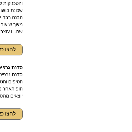
והטכניקות ש
שכונת בושוו
הבנה רבה יו
שה- L עוצרת בה. הסדנה כוללת צבע, קנבס, כפפות, זמן סטודיו, ואמן גרפיטי ניו יורקרי.
לחצו כ
סדנת גרפיט
סדנת גרפיטי
הטיפים והטכ
הופ האחרוני
יוצאים מהסד
לחצו כ