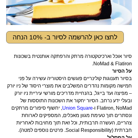
לחצו כאן להרשמה לסיור ב- 10% הנחה
סיור אוכל וארכיטקטורה מרתק והרפתקה אותנטית בשכונות
NoMad & Flatiron.
על הסיור
בסיור תענוגות קולינריים פוגשים היסטוריה עשירה על פני
חמישה מקומות נהדרים המשלבים את מוצרי היסוד של ניו יורק
– מפיצה ועד בייגל, בהנחיית מדריכים מורשי עיריית ניו יורק
ובעלי ידע נרחב. הסיור יחקור את השכונות התוססות של
Flatiron, NoMad ו-
Union Square
, יחשוף סיפורים מרתקים
ונסתרים תוך טעימת מגוון מאכלים, המספיקים לארוחת
צהריים, העשרה תרבותית, וכל זאת תוך מחויבות לאחריות
חברתית (Social Responsibility. פרטים נוספים למטה).
על המסלול