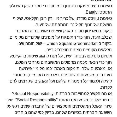
טעימת פיצה מפנקת בסגנון רומי תוך כדי חקר השוק האיטלקי
התוסס, Eataly.
טעימת טוויסט מודרני של כריך ניו יורק רובן הקלאסי, שיקוף
מושלם של הנוף הקולינרי המתפתח של העיר.
ביקור במאדיסון סקוור פארק ושאיפת אוויר בנווה המדבר
שבלב העיר, תוך כדי התענגות על מעדנים קולינריים מקומיים.
ביקור ב-Union Square Greenmarket – שוק הומה שבו
חקלאים מקומיים מציגים תוצרת טרייה.
ולסיום כוס קפה בסחר ישיר, על מנת לחגוג שיטות בר-קיימא
תוך כדי הנאה מכמה מהפולים המשובחים מרחבי העולם.
אנו מאמינים שלחוות מקום באמת "כמו מקומי" פירושה
מעורבות משמעותית שתומכת בארגונים מקומיים, מבוססי
קהילה וללמוד על המטרות שלהם ועל האנשים שגורמים להם
לקרות.
אז מה הקשר למחוייבות חברתית, Social Responsibility?
בסיור שלכם תשמעו את המונח "Social Responsibility". יוצרי
סיורי האוכל המקסימים והמקצועיים של החברה שמים דגש על
השפעה חברתית בסיורים שלהם. בדיוק כפי שהם בוחרים