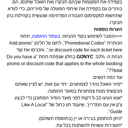
בקפידה את המקומות שבהם תבקרו ואת האוכל שתנסו, הם
בוחרים גם בקפידה את שיתפי הפעולה של סיוריהם, כדי לוודא
שתחשפו למקסימום העבודה המדהימה שנעשית בקהילות בהן
תבקרו.
הערות נוספות
>>>הסבר לשימוש בקוד ההנחה:
בעמוד ההזמנה
, תחת
הכותרת "Promotional Codes", לחצו על הלינק "Add promo
or discount code for each ticket here:", והכניסו את קוד
הנחת ה- 10%:
GONYC
בחלון שנפתח תחת "Do you have a
promo or discount code that applies to the whole booking
total??".
עוד כמה דגשים:
*סיור האוכל נהדר לצמחונים. יחד עם זאת, יש לציין שאתם
מבקשיפ מנות צמחוניות במועד ההזמנה.
*אנא הגיעו 5-10 דקות לפני מועד הסיור המתוכנן כדי לבצע
צ'ק-אין עם המדריך, שיענוד תג כחול של "Like A Local
Guide".
*ניתן להתפנק בבירה או יין (בתוספת תשלום).
*העצירות עשויות להשתנות בכל עת.