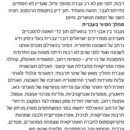
רבות, לפני זמן לא רב עברה מהפך גדול, שעדיין לא הסתיים.
נתייחס לעבר, ההווה והעתיד, תוך דיון בתקופת הרנסנס, חציה
השני של המאה העשרים, והיום
מהלך הסיור בעברית
נעבור בין אבני דרך בהארלם תוך כדי האזנה להסברים
מעניינים ממדריכים ישראלים דוברי עברית בעלי ניסיון וידע
נרחב על השכונה וסיפוריה. הסיור בהארלם מכניס אותנו
לשכונה שעד לפני שנים לא רבות הייתה מזוהה עם התדמית
המסוכנת של ניו יורק – כנופיות רחוב, המאפייה האיטלק, קהילה
אפרו אמריקאית מתבדלת ועוני קיצוני. הארלם העכשווית
עוברת תהליך מואץ של שינוי תרבותי, דמוגרפי וכלכלי ולאחר
עליות ומורדות לאורך ההיסטוריה הארוכה של השכונה, הארלם
חוזרת לימי הזוהר שלה עם פריחה מחודשת של מועדוני ג'אז,
תיאטרון, מסעדות אטרקטיביות, גלריות ומרכזי אמנות. גוספל,
אמנות רחוב, מורשת יהודית ומזון נשמה לצד המקצב הייחודי
של הרחוב ההארלמי יחשפו בפני המשתתפים מארג מרתק של
תרבות אפריקאית, לטינית, אפרו-אמריקנית ולבנה שמהוות
מיקרוקוסמוס לחברה האמריקאית שצמחה ממהגרים, מנודים,
עבדים, מחפשי זהב הרפתקניים, חלוצים ואנשי חזון.