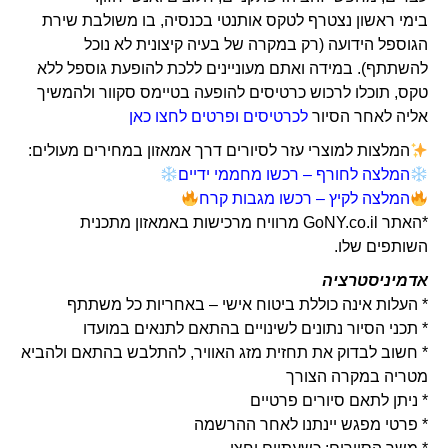
בימי ראשון נצטרף לטקס אותנטי בכנסיה, בו משולבת שירת
הגוספל הידועה (רק במקרה של בעיה קיצונית לא נוכל
להשתתף). במידה ואתם מעוניינים ללכת להופעת גוספל ללא
טקס, תוכלו לרכוש כרטיסים להופעה בטיימס סקוור ולהמשיך
אליה לאחר הסיור
לכרטיסים ופרטים לחצו כאן
המלצות למוצרי עזר לסיורים דרך אמאזון במחירים מעולים:
המלצה לחורף – רכשו מחממי ידיים
המלצה לקיץ – רכשו מגבות קרח
*האתר GoNY.co.il מרוויח מרכישות באמאזון מתכנית
השותפים שלו.
אדמיניסטרציה
* העלות אינה כוללת ביטוח אישי – באחריות כל משתתף
* תכני הסיור נתונים לשינויים בהתאם לתנאים במועדו
* חשוב לבדוק את תחזית מזג האוויר, להתלבש בהתאם ולהביא
מטריה במקרה הצורך
* ניתן לתאם סיורים פרטיים
* פרטי מפגש יינתנו לאחר ההרשמה