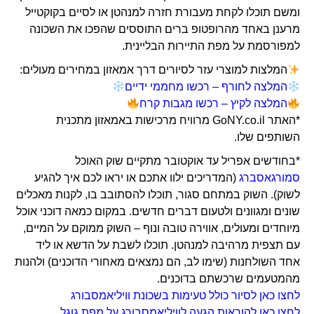
ומשם תוכלו לקחת מעבורת חזרה למנהטן או לסיים בקוקטייל
מרענן באחד מהרופטופ ברים התוססים שהפכו את השכונה
למפורסמת על מפת התיירות הבליינית.
המלצות למוצרי עזר לסיורים דרך אמאזון במחירים מעולים:
המלצה לחורף – רכשו מחממי ידיים
המלצה לקיץ – רכשו מגבות קרח
*האתר GoNY.co.il מרוויח מרכישות באמאזון מתכנית
השותפים שלו.
*בחודשים אפריל עד אוקטובר מתקיים שוק האוכל
סמורגאסברג
(המדריכים ילוו אתכם או יראו לכם איך להגיע
לשוק). השוק במתחם סגור, תוכלו להסתובב בו, לקנות מאכלים
שונים ומגוונים ולטעום דברים חדשים. במקום כמאה דוכני אוכל
מיוחדים ומעולים, אווירה טובה ונוף – השוק ממוקם על המיים,
עם תצפית מרהיבה למנהטן. תוכלו לשבת על הדשא או ליד
אחד השולחנות (שימו לב, הם נמצאים מאחורי הדוכנים) ולהנות
מהמטעמים שרכשתם בדוכנים.
לחצו כאן לסיור כולל טעימות בשכונת וויליאמסבורג
לחצו כאן להוראות הגעה לוויליאמסבורג על מפת גוגל