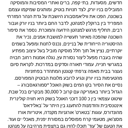
חדשים, מסעדות, בתי קפה, ברים ואתרי המסיבות והמוסיקה
המובילים בניו יורק, לצד חנויות בוטיק, ומותגים שמיקמו עצמם
בשכונה, הפכו את וויליאמסבורג היושבת על גדת הנהר המזרחי
המפריד בין ברוקלין למנהטן, לדבר החם ביותר בניו יורק ועבור
רבים, תחליף מרגש למנהטן הידועה והמוכרת. נספר את סיפור
השכונה שהפכה מאיזור תעשייה למושבת אמנים, נכיר את
ההיסטוריה הייחודית של בניינים, נכנס לחנות ומפעל בשמים
יוקרתיים, נציץ אל תוך חלל מוסיקה מוביל בעל עיצוב מפתיע
שהיה בעברו מפעל ליצור נסורת עץ, נגלה אמנות רחוב חבויה
במגרשי חנייה, עמודי תאורה וסדקים במדרכות. לקראת סיום
נעצור בבית מאפה צרפתי קטנטן המתהדר בפחזניות
מהטעימות בניו יורק ונגיע לרובע מלונות הבוטיק המפורסם.
נסיים את הסיור בקו המים בשוק האוכל *סמורגאסבורג –
הגדול ביותר באמריקה עם קרוב ל 30,000 מבקרים בכל שבת.
שיטוט עצמאי בין כ 100 דוכני האוכל בשוק היא חוויה קולינרית
אינטנסיבית והזדמנות להתענג בין היתר על 'באלידאס'
מהונדורס, עוגות 'בטארט' אורגניות מקנדה, איטריות אורז
מסצ'ואן, מטעמי קרח מפוסלים במסורת יפנית, מאכלי ים ועוד.
את הטעם של 'עוד' תוכלו להזין גם בתצפית מרהיבה על מנהטן