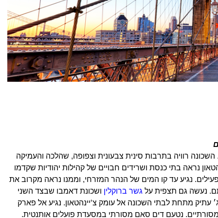
ם
 השכונה רוויה בתרבות סינית צבעונית וצפופה, שהלכה והעמיקה
1 השנים האחרונות. בסיור צ'יינהטאון נראה בתי כנסת ושרידים חבויים של קהילות יהודיות שקדמו
עילים. נגיע עד קו המים של הנהר המזרחי, וממנו נראה מקרוב את
תם. נעשה גם תצפית על
גשר ברוקלין
ושכונת דאמבו שבצד השני
עתיק מתחת לבתי השכונה אל עומק צ‘יינהטאון. נגיע אל פארק
 מסורתיים. נטעם דים סאם מסורתי במסעדת פועלים אותנטית.