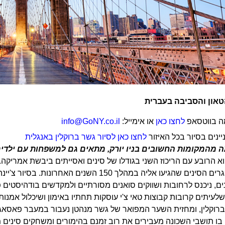
הטאון והסביבה בעברית
 בווטסאפ
לחצו כאן
או אימייל:
info@GoNY.co.il
יינים בסיור בכל האיזור
לחצו כאן לסיור גשר ברוקלין באנגלית
מה מהמקומות החשובים בניו יורק, מתאים גם למשפחות עם ילדי
א הרובע עם הריכוז השני בגודלו של סינים ואסייתים ביבשת אמריקה.
עם גלי המהגרים הסינים שהגיעו אליה במהלך 50
ם, ניכנס לרחובות ושווקים סואנים מסורתיים ולמקדשים בודהיסטים פ
לעיתים קרובות קבוצות טאי צ'י עוסקות תחתיו באימון ושיכלול אמנו
רוקלין, ומחזית השער המפואר של גשר מנהטן נעבור במעבר פאסאג׳ 
בו תושבי השכונה מעבירים את רוב זמנם בהימורים ומשחקים סינים