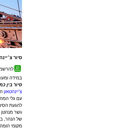
סיור צ׳יינ
להרשמה
במידה ומעונ
סיור בין כ
צ'יינהטאון
הו
להגעת הסיני
גשר מנהטן ש
של הנהר, בב
מקומי הומה 