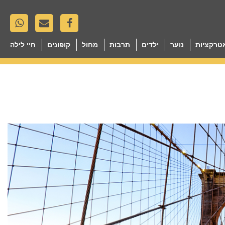
טרקציות
נוער
ילדים
תרבות
מחול
קופונים
חיי לילה