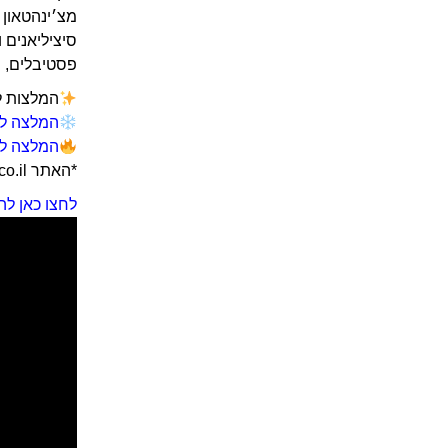
מצ׳ינהטאון 
סיציליאנים 
פסטיבלים, ח
המלצות למ
המלצה לח
המלצה לק
*האתר GoNY.co.il מרוויח מרכישות באמאזון מתכנית השותפים שלו.
לחצו כאן לה