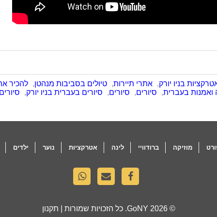
טרקציות בניו יורק
,
אתרי תיירות
,
טיולים בסביבות מנהטן
,
להכיר את 
ה ואמנות בעברית
,
סיורים
,
סיורים
,
סיורים בעברית בניו יורק
,
סיורים
רט
מוזיקה
ברודוויי
לינה
אטרקציות
נוער
ילדים
© 2026
GoNY
. כל הזכויות שמורות |
תקנון