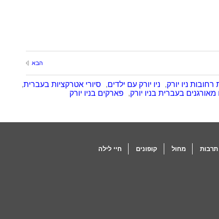
הבא
רחובות ניו יורק
,
ניו יורק עם ילדים
,
סיורי אטרקציות בעברית
,
 מאורגנים בעברית בניו יורק
,
פארקים בניו יורק
תרבות
מחול
קופונים
חיי לילה