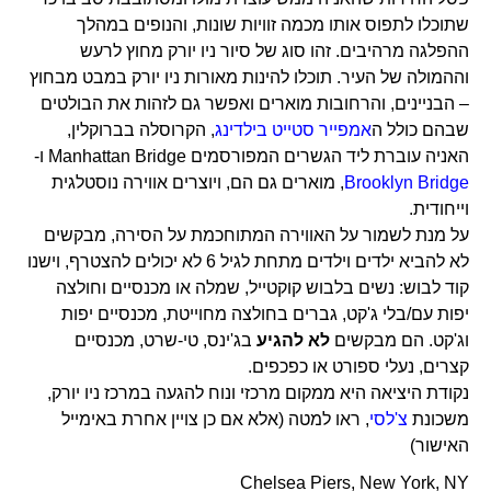
שתוכלו לתפוס אותו מכמה זוויות שונות, והנופים במהלך
ההפלגה מרהיבים. זהו סוג של סיור ניו יורק מחוץ לרעש
וההמולה של העיר. תוכלו להינות מאורות ניו יורק במבט מבחוץ
– הבניינים, והרחובות מוארים ואפשר גם לזהות את הבולטים
שבהם כולל ה
אמפייר סטייט בילדינג
, הקרוסלה בברוקלין,
האניה עוברת ליד הגשרים המפורסמים Manhattan Bridge ו-
Brooklyn Bridge
, מוארים גם הם, ויוצרים אווירה נוסטלגית
וייחודית.
על מנת לשמור על האווירה המתוחכמת על הסירה, מבקשים
לא להביא ילדים וילדים מתחת לגיל 6 לא יכולים להצטרף, וישנו
קוד לבוש: נשים בלבוש קוקטייל, שמלה או מכנסיים וחולצה
יפות עם/בלי ג'קט, גברים בחולצה מחוייטת, מכנסיים יפות
וג'קט. הם מבקשים
לא להגיע
בג'ינס, טי-שרט, מכנסיים
קצרים, נעלי ספורט או כפכפים.
נקודת היציאה היא ממקום מרכזי ונוח להגעה במרכז ניו יורק,
משכונת
צ'לסי
, ראו למטה (אלא אם כן צויין אחרת באימייל
האישור)
Chelsea Piers, New York, NY