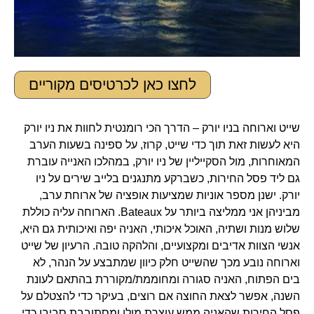
לחצו כאן לכרטיסים מקוריים
שייט וארוחה בניו יורק – הדרך הכי רומנטית לחוות את ניו יורק
היא לעשות זאת תוך כדי שייט, קרוז, על ספינה בשעות הערב
המאוחרות, מול הסקייליין של ניו יורק, במהלכו האנייה עוברת
גם ליד פסל החירות, כשברקע מתנגנים בלייב שירים על ניו
יורק. ישנן מספר אוניות שמציעות אופציה של ארוחת ערב,
מביניהן אני ממליצה ביותר על Bateaux. הארוחה עליה כוללת
שלוש מנות ושתיה, האוכל איכותי, האניה יפה ואיכותית גם היא,
אנשי הצוות אדיבים ומקצועיים, והלהקה טובה. הרעיון של שייט
וארוחה נובע מכך שהשייט חלק כיוון שמתבצע על הנהר, לא
בים הפתוח, האניה סגורה ומחוממת/מקוררת בהתאם לעונת
השנה, אפשר לצאת החוצה אם רוצים, בעיקר כדי להצטלם על
פסל החירות שהאניה ממש עוצרת מולו ומסתובבת סביבו כדי