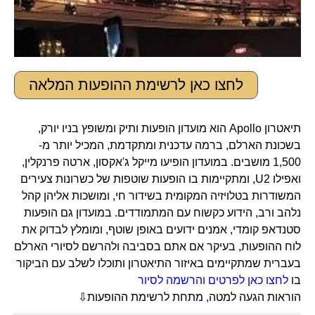
לחצו כאן לרשימת ההופעות המלאה
תיאטרון Apollo הוא מועדון הופעות ותיק ומשופץ בניו יורק,
בשכונת הארלם, ברמה עדכנית ומתקדמת, המכיל יותר מ-
1,500 מושבים. במועדון הופיעו מייקל ג'אקסון, ארטה פרנקלין,
ואפילו U2, ומתקיימות בו הופעות שוטפות של כשרונות צעירים
המשודרות בטלויזיה המקומית בשידור חי, ומושכות אליהן קהל
נלהב ורב, הידוע כקשוח עם המתמודדים. במועדון גם הופעות
סטנדאפ קומדי, אמנים ידועים באופן שוטף, ומומלץ לבדוק את
לוח ההופעות, בעיקר אם אתם בסביבה ולהרשם לסיורי הארלם
בעברית שמתקיימים באיזור התיאטרון ותוכלו לשלב עם הביקור
בו
לחצו כאן לפרטים והרשמה לסיור
הוראות הגעה למטה, מתחת לרשימת ההופעות⇩