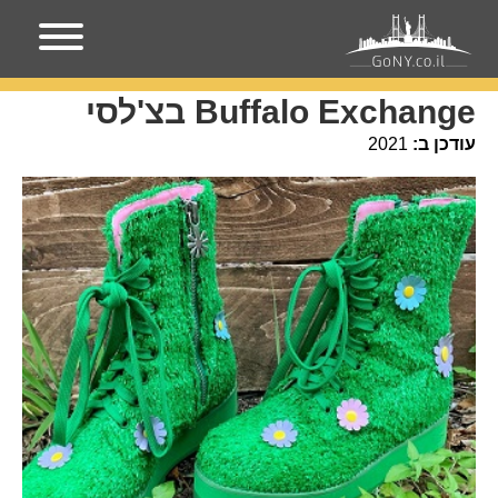
עמוד הבית
מקומות בניו-יורק
Buffalo Exchange בצ'לסי
Buffalo Exchange בצ'לסי
עודכן ב:
2021