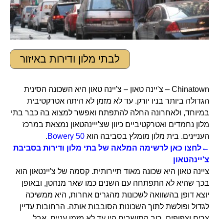
לבתי מלון ודירות באיזור
Chinatown – צ'יינה טאון – צ'יינה טאון היא השכונה הסינית
הגדולה ביותר בניו יורק. עד לא מזמן לא היתה אטרקטיבית
במיוחד, ולאחרונה החלה להתפתח ואפשר למצוא בה כבר בתי
מלון נחמדים ואטרקטיביים כיוון שצ'ייינהטאון נמצאת במרכז
העניינים. בית מלון מומלץ בסביבה הוא
50 Bowery
.
←לחצו כאן לרשימה המלאה של בתי מלון ודירות בסביבת
צ'יינהטאון
ציינה טאון היא שכונה מאוד תיירותית. קסמה של צ'יינטאון הוא
בכך שהיא לא התפתחה עם השנים כמו שאר מנהטן, ובאופן
יוצא דופן בהשוואה לשכונות מהגרים אחרות, היא ממשיכה
לגדול ופולשת לתוך השכונות הסובבות אותה. הרחובות עדיין
צרים וצפופים, רוב התושבים היו עד לא מזמן עניים, אבל