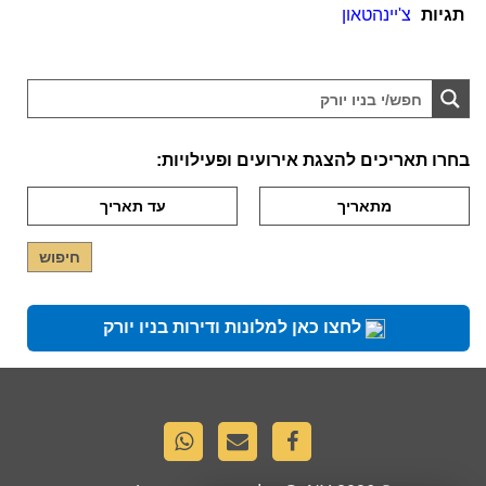
תגיות
צ'יינהטאון
בחרו תאריכים להצגת אירועים ופעילויות:
לחצו כאן למלונות ודירות בניו יורק