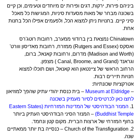
ביניהם פירות, ירקות, דגים ופירות ים מיוחדים וטעימים, וכן קיים
בשכונה מבחר של מאות מסעדות סיניות, המגישות כל מאכל
סיני קיים. בחנויות ניתן למצוא הכל, ולפעמים אפילו הכל בחנות
אחת.
Chinatown נמצאת בין ברודווי ממערב, רחובות רוטג'רס
ואסקס (Rutgers and Essex) ממזרח, רחובות מאדיסון ווורט'
(Madison and Worth) מדרום, ורחובות קאנאל, ברום,
וגראנד (Canal, Broome, and Grand ) מצפון.
הרחוב הראשי של ציינטאון הוא קאנאל, ושם תוכלו למצוא
חנויות תיירים רבות.
אטרקציות שכונתיות:
–
Museum at Eldridge
– בית כנסת יהודי עתיק שהפך למוזיאון
לחצו כאן לכרטיסים לסיור מעמיק בשכונה
1.
המנזר הבודהיסטי של המדינות המזרחיות (Eastern States
Buddhist Temple)
– המנזר הסיני הבודהיסטי העתיק ביותר
בחוף המזרחי של ארצות הברית. מקום קטן ונחמד.
2. Church of the Transfiguration – כנסייה בת יותר ממאתיים
שנה.