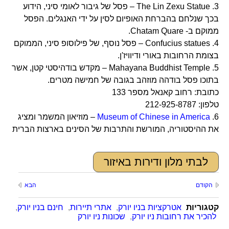
3. The Lin Zexu Statue – פסל של גיבור לאומי סיני, הידוע
בכך שנלחם בהברחת האופיום לסין על ידי האנגלים. הפסל
ממוקם ב- Chatam Quare.
4. Confucius statues – פסל נוסף, של פילוסופ סיני, הממוקם
בצומת הרחובות באורי ודיוויז'ן.
5. Mahayana Buddhist Temple – מקדש בודהיסטי קטן, אשר
בתוכו פסל בודהה מוזהב בגובה של חמישה מטרים.
כתובת: רחוב קאנאל מספר 133
טלפון: 212-925-8787
6.
Museum of Chinese in America
– מוזיאון המשמר ומציג
את ההיסטוריה, המורשת והתרבות של הסינים בארצות הברית
לבתי מלון ודירות באיזור
הקודם
הבא
קטגוריות
אטרקציות בניו יורק
,
אתרי תיירות
,
חינם בניו יורק
,
להכיר את רחובות ניו יורק
,
שכונות ניו יורק