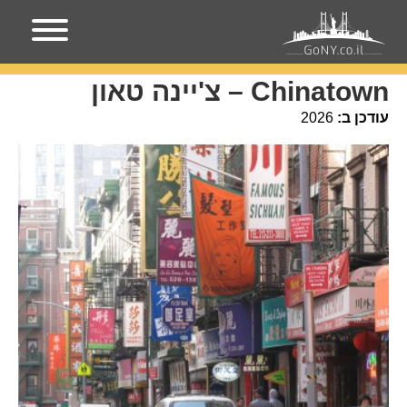
עמוד הבית
מקומות בניו-יורק
Chinatown – צ'יינה טאון
Chinatown – צ'יינה טאון
עודכן ב:
2026