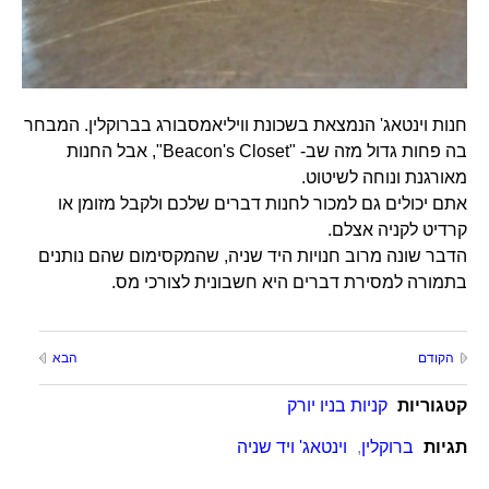
חנות וינטאג' הנמצאת בשכונת וויליאמסבורג בברוקלין. המבחר
בה פחות גדול מזה שב- "Beacon's Closet", אבל החנות
מאורגנת ונוחה לשיטוט.
אתם יכולים גם למכור לחנות דברים שלכם ולקבל מזומן או
קרדיט לקניה אצלם.
הדבר שונה מרוב חנויות היד שניה, שהמקסימום שהם נותנים
בתמורה למסירת דברים היא חשבונית לצורכי מס.
הקודם
הבא
קטגוריות
קניות בניו יורק
תגיות
ברוקלין
,
וינטאג' ויד שניה