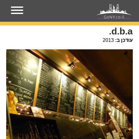
עמוד הבית
מקומות בניו-יורק
d.b.a.
d.b.a.
עודכן ב:
2013