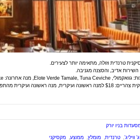
נית טרנדית וזולה, מתאימה יותר לצעירים.
 השירות אדיב, והסצנה מגניבה.
Elote Verde Tamal, מנה אחרונה: Tres Leches Cake.
נה ראשונה ועיקרית מהתפריט הרגיל: $35 לסועד בממוצע.
סעדות בניו יורק
' וויליג'
,
טרנדית
,
מומלץ
,
ממוצע
,
מקסיקני