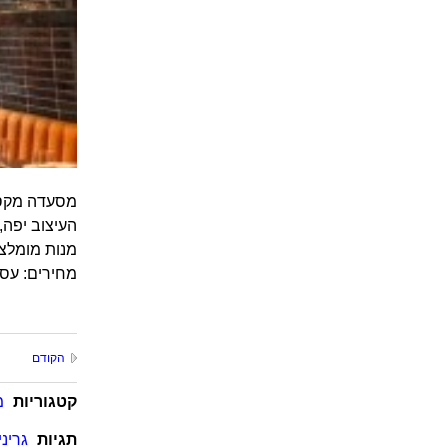
מסעדה מקסיק
העיצוב יפה,
מנות מומלצות: גוואקמולי, e, Tuna Ceviche
מחירים: עסקית צהריים: $18 למנה ראשונה ועיקרית, מ
הקודם
קטגוריות
מ
תגיות
גריניג