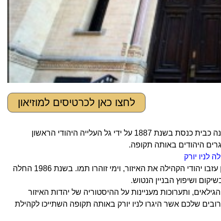
לחצו כאן לכרטיסים למוזיאון
Eldridge Museum – בית כנסת עתיק שהפך למוזיאון. המוזיאון ברחוב אלדריג' נבנה כבית כנסת בשנת 1887 על ידי גל העלייה היהודי הראשון
רים היהודים באותה תקופה.
 לניו יורק
בין 1900 ל- 1940 שימש המבנה כבית כנסת ומרכז קהילתי יהודי משגשג. עם הזמן עזבו יהודי הקהילה את האיזור, וימי זוהרו תמו. בשנת 1986 החלה
יקום ושיפוץ הבניין הנטוש.
הגילאים, ותערוכות מעניינות על ההיסטוריה של יהדות האיזור
קרובים שלכם אשר היגרו לניו יורק באותה תקופה השתייכו לקהילת