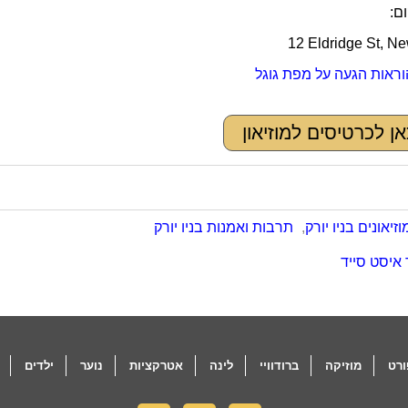
ם:
12 Eldridge St, N
וראות הגעה על מפת גוגל
ן לכרטיסים למוזיאון
וזיאונים בניו יורק
,
תרבות ואמנות בניו יורק
 איסט סייד
רט
מוזיקה
ברודוויי
לינה
אטרקציות
נוער
ילדים