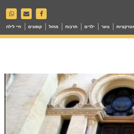
טרקציות
נוער
ילדים
תרבות
מחול
קופונים
חיי לילה