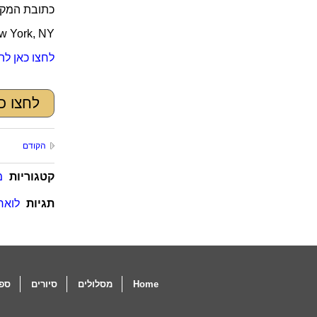
כתובת המקו
ew York, NY
לחצו כאן לה
לחצו כא
הקודם
קטגוריות
מ
תגיות
לואר
Home
מסלולים
סיורים
ספו