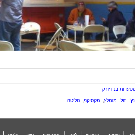
סעדות בניו יורק
ץ'
,
זול
,
מומלץ
,
מקסיקני
,
נוליטה
רט
מוזיקה
ברודוויי
לינה
אטרקציות
נוער
ילדים