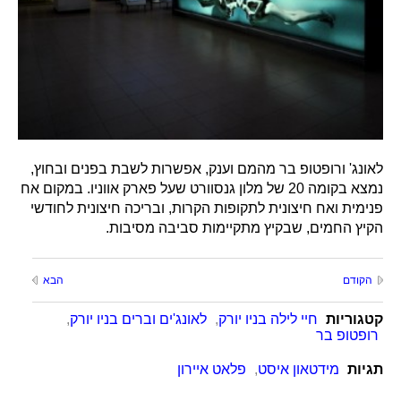
לאונג' ורופטופ בר מהמם וענק, אפשרות לשבת בפנים ובחוץ,
נמצא בקומה 20 של מלון גנסוורט שעל פארק אווניו. במקום אח
פנימית ואח חיצונית לתקופות הקרות, ובריכה חיצונית לחודשי
הקיץ החמים, שבקיץ מתקיימות סביבה מסיבות.
הקודם
הבא
קטגוריות
חיי לילה בניו יורק
,
לאונג'ים וברים בניו יורק
,
רופטופ בר
תגיות
מידטאון איסט
,
פלאט איירון