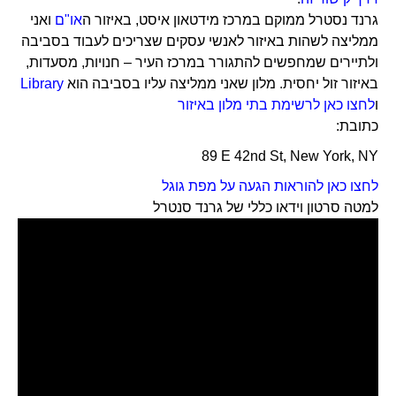
גרנד נסטרל ממוקם במרכז מידטאון איסט, באיזור ה
או"ם
ואני
ממליצה לשהות באיזור לאנשי עסקים שצריכים לעבוד בסביבה
ולתיירים שמחפשים להתגורר במרכז העיר – חנויות, מסעדות,
באיזור זול יחסית. מלון שאני ממליצה עליו בסביבה הוא
Library
ו
לחצו כאן לרשימת בתי מלון באיזור
כתובת:
89 E 42nd St, New York, NY
לחצו כאן להוראות הגעה על מפת גוגל
למטה סרטון וידאו כללי של גרנד סנטרל