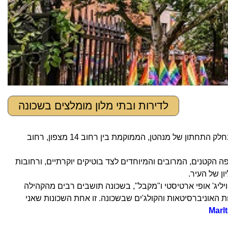
לדירות ובתי מלון מומלצים בשכונה
Greenwich Village – גריניג וויליג, או בקצרה הוויליג', היא שכונה בוהמית גדולה בחלק התחתון של מנהטן, הממוקמת בין רחוב 14 מצפון, רחוב
הקפה הקטנים, המרובים והמיוחדים לצד בוטיקים יוקרתיים, ורחובות
 של העיר.
יליג' אופי ארטיסטי ו"מקבל", בשכונה תושבים רבים מהקהילה
 האוניברסיטאות והקולג'ים שבשכונה. זו אחת השכונות שאני
Marl