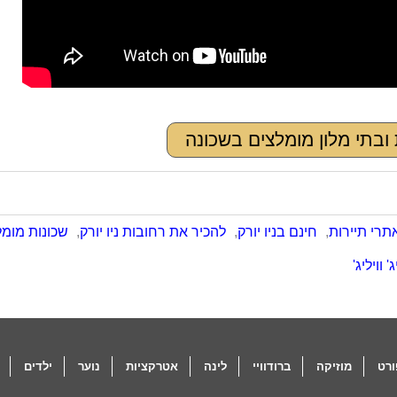
 ובתי מלון מומלצים בשכונה
תרי תיירות
,
חינם בניו יורק
,
להכיר את רחובות ניו יורק
,
שכונות מומל
' וויליג'
רט
מוזיקה
ברודוויי
לינה
אטרקציות
נוער
ילדים