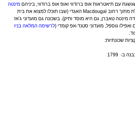
גת עם תיאטראות אופ ברודווי ואופ אופ ברודווי, ביניהם
מינטה
– תיאטרון מדליק עם הופעות מיוחדות, השוכן בסימטה קטנה שמתפתלת מתוך רחוב Macdougal האגדי (שבו תוכלו למצוא את בית
 מינטה טאברן, גם היא מוסד ותיק). בשכונה גם מועדוני ג'אז
 ואפילו גוספל, מועדוני סטנד-אפ קומדי (
לרשימה המלאה בניו
ד.