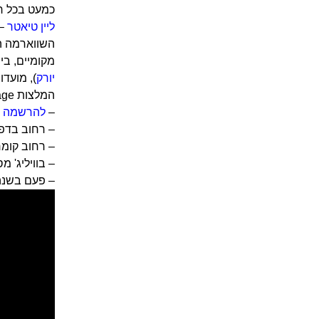
כמעט בכל רח
ליין טיאטר
השווארמה הק
מקומיים, בי
יורק
), מועדו
המלצות Greenwich Village – גריניג וויליג – יכול להיות מעניין לעבור בכמה אטרקציות שכונתיות:
–
להרשמה לסי
– רחוב בדפורד מספר 77 – בית אייזיק הנדריקס,
– רחוב קומרס מספר 38 – תיאטרון האו
– בוויליג' 
– פעם בשנה