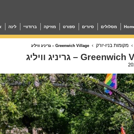
Hom
מסלולים
סיורים
ספורט
מוזיקה
ברודוויי
לינה
א
מקומות בניו-יורק
Greenwich Village – גריניג וויליג
Greenwi – גריניג וויליג
20