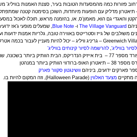
וב פזורות כמה מהמסעדות הטובות בעיר, סצנת האמנות בוויליג' משגש
טן והאגדי גם הוא, מאמון'ס, או, בהזמנה מראש, תוכלו לאכול במסעדה
ניהם
The Village Vanguard
ו-
Blue Note
, שמעלים מופעי ג'אז ידועים
נים משולבים של גייז וסטרייטס באווירה טובה, גלריות אמנות ידועות ועו
ור בוויליג'
,
להרשמה לסיור קינוחים בוויליג'
 הבית הוותיק ביותר בשכונה, שנבנה ב- 1799
פ-ברודווי הוותיק ביותר במנהטן
מספר פארקים ידועים, ביניהם
וושינגטון סקוור פארק
 מתקיים
מצעד האלווין
(Halloween Parade), וזה המקום להיות בו.