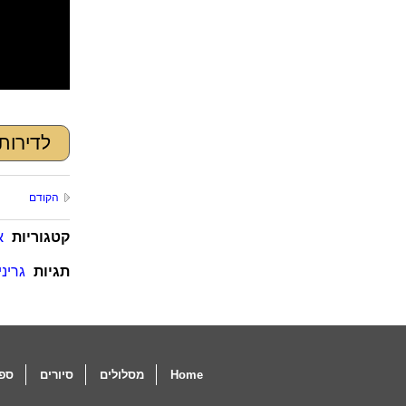
לדירות
הקודם
קטגוריות
א
תגיות
גריניג
Home
מסלולים
סיורים
ספו