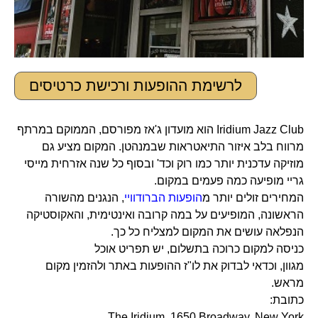
לרשימת ההופעות ורכישת כרטיסים
Iridium Jazz Club הוא מועדון ג'אז מפורסם, הממוקם במרתף
מרווח בלב איזור התיאטראות שבמנהטן. המקום מציע גם
מוזיקה עדכנית יותר כמו רוק וכד' ובסוף כל שנה אזרחית מייסי
גריי מופיעה כמה פעמים במקום.
המחירים זולים יותר מ
הופעות הברודוויי
, הנגנים מהשורה
הראשונה, המופיעים על במה קרובה ואינטימית, והאקוסטיקה
הנפלאה עושים את המקום למצליח כל כך.
כניסה למקום כרוכה בתשלום, יש תפריט אוכל
מגוון, וכדאי לבדוק את לו"ז ההופעות באתר ולהזמין מקום
מראש.
כתובת:
The Iridium, 1650 Broadway, New York