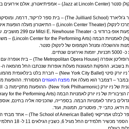
3. ג'אז בלינקולן סנטר (Jazz at Lincoln Center) 
Mitzi E. Newh עם 299 מושבים. שני התיאטראות הנ"ל ממוקמים בלינקולן סנטר.
6. מרכז לינקול
ות וההשכלה ומנהל הקמפוס של לינקולן סנטר.
עים שנתיים.
וע. ההפקות המגוונות מעלות אופרות שנכתבו החל מהמאה ה- 18 ועד היום בסגנונות מסורתיים ומודרנים.
8. הבלט של ניו יורק סיטי (New York City Ballet
ובמבר – דצמבר הוא מעלה את
מפצח האגוזים
המסורתי. ההופעות מתקיימות ב- David H. Koch Theater,
דולים ביותר לאמנויות הבמה. בספרייה, שהכניסה אליה בחינם, אוספי
 וידאו, כתבי יד, פוסטרים, תמונות, ועוד.
11. בית הספר לבלט אמריקאי
ניו יורק. בית 
ות בעולם.