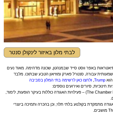
לבתי מלון באיזור לינקולן סנטר
ינקולן סנטר הוא מרכז עצום לאמנויות הבמה עם 29 אולמות ותיאטראות באפר ווסט סייד שבמנהטן, שכונה מדהימה. מאוד נעים
משמעותית עבורה, סנטרל פארק ומוזיאון הטבע שבתוכו. מלבד
 הוא
Trump
,
ולחצו כאן לרשימה בתי המלון בסביבה
1. האגודה למוסיקה קאמרית של מרכז לינקולן (The Chamber Music Society of Lincoln Center) – פעילויות האגודה כוללות בעיקר הופעות, לימוד,
נוע של לינקולן סנטר ("The Film Society of Lincoln Center") – האגודה מתמקדת בקולנוע בלתי תלוי, וכן בהכרה ותמיכה ביוצרי