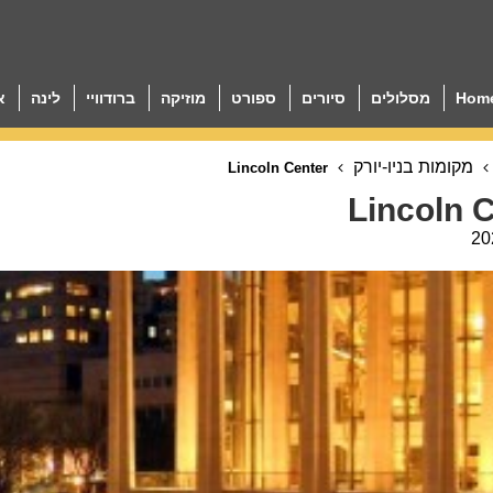
Hom
מסלולים
סיורים
ספורט
מוזיקה
ברודוויי
לינה
א
מקומות בניו-יורק
Lincoln Center
Lincoln 
20