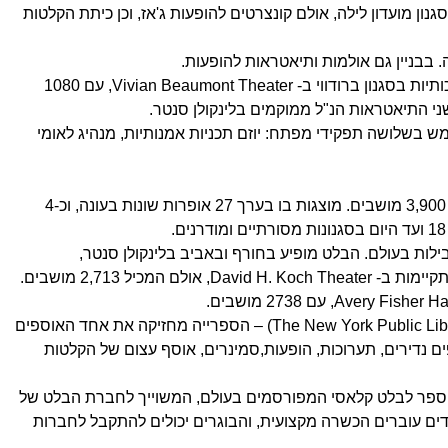
– אמפיתיאטרון, אולם אירועים בסגנון מועדון לילה, אולם קונצרטים להופעות ג'אז, וכן כיתת הקלטות
5. תיאטרון מרכז לינקולן (Lincoln Center Theater) – התיאטרון מעלה הופעות איכותיות בסגנון ברודווי ב- Vivian Beaumont Theater, עם 1080
ן לאמנויות הבמה (Lincoln Center for the Performing Arts) – משמש בשלושה תפקידי מפתח: יוזם תכניות אמנותיות, מנהיג לאומי
7. בית המטרופוליטן אופרה (The Metropolitan Opera House) – בית אופרה עם 3,900 מושבים. מוצגות בו בערך 27 אופרות שונות בעונה, וכ-4
) – חברת בלט בינלאומית מהמובילות בעולם. הבלט מופיע בחורף ובאביב בלינקולן סנטר,
 אולם המכיל 2,713 מושבים.
10. הספרייה הציבורית של ניו יורק לאמנויות הבמה (The New York Public Library for the Performing Arts) – הספרייה מחזיקה את אחד האוספים
ם נדירים, תערוכות, הופעות,סמינרים, אוסף עצום של הקלטות
 (The School of American Ballet) – אחד מבתי הספר לבלט קלאסי המפורסמים בעולם, המשוייך לחברת הבלט של
הספר מכשיר תלמידים החל מגיל 6, כשבין הגילאים 11 ל- 18 התלמידים עוברים הכשרה מקצועית, והבוגרים יכולים להתקבל לחברות