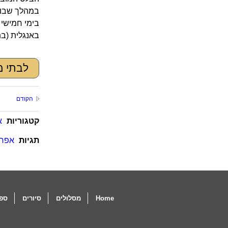
במהלך שבועו
בימי חמישי 
באנגלית (ב
לבתי מל
הקודם
קטגוריות
א
תגיות
אפר 
Home
מסלולים
סיורים
ספו