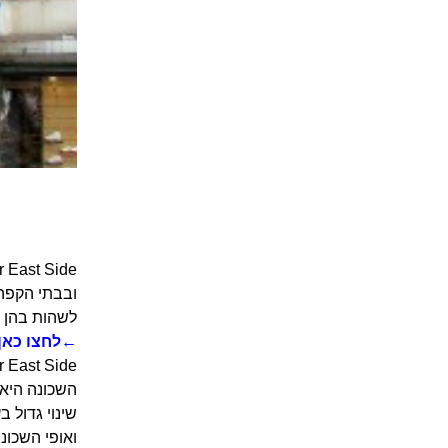
ובבתי הקפה 
לשהות בהן ב
←לחצו כאן 
Lower East Side נמצא באיזור התחום בין ברודווי והרחובות אלן, איסט הא
שינוי גדול 
ואופי השכונ