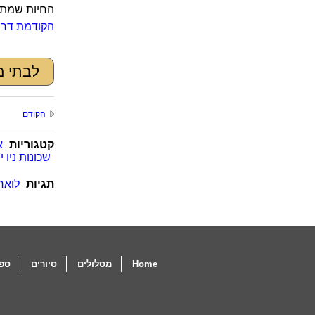
החיות שמתק
הקודמת דרך 
לבתי מ
הקודם
קטגוריות
א
שכונות ניו י
תגיות
לואר
Home
מסלולים
סיורים
ספו