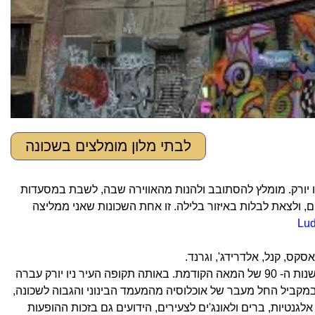
לבתי מלון מומלצים בשכונה
יקות בניו יורק. מומלץ להסתובב ולהנות מהאווירה שבה, לשבת במסעדות
ם, ולצאת לבלות באיזור בלילה. זו אחת השכונות שאני ממליצה
Lu
השכונה היא שכונת מהגרים אוטנטית, ונחשבה לשכונת מצוקה מסוכנת עד אמצע שנות ה- 90 של המאה הקודמת. באותה תקופה העיר ניו יורק עברה
י. במקביל החל מעבר של אוכלוסיה מהמעמד הבינוני והגבוה לשכונה,
גנטיות, ברים ולאונג'ים לצעירים, הידועים גם בזכות ההופעות