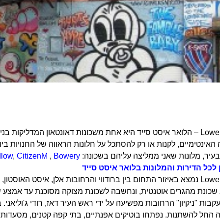
Lower East Side – הלואר איסט סייד היא אחת משכונות דאונטאון המדל
האינטימיים, לקנות או רק להסתכל על חלונות הראווה של החנויות ביו
עיר, מלונות שאני ממליצה עליהם בשכונה:
Bowery
,
CitizenM
,
dlow
לכל הדירות והמלונות בלואר איסט סייד
וסטון, אסקס, קנל, אלדרידג', וגרנד.
בעקבות "ניקיון" הרחובות מפשיעה על ידי ראש העיר דאז, רודי ג'וליאנ
ה החל להשתנות. נפתחו בוטיקים אפנתיים, בתי קפה קטנים, מסעדות אל