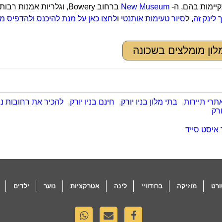
יימות בהם, ה-
New Museum
ברחוב Bowery, וגלריות אמנות רבות. תוכלו להרשם ל
לינק זה
, ל
סיור טעימות אותנטי
ו
לחצו כאן על מנת להיכנס ולהדפיס מס
לון מומלצים בשכונה
תרי תיירות
,
בתי מלון בניו יורק
,
חינם בניו יורק
,
להכיר את רחובות ניו
ורק
 איסט סייד
רט
מוזיקה
ברודוויי
לינה
אטרקציות
נוער
ילדים