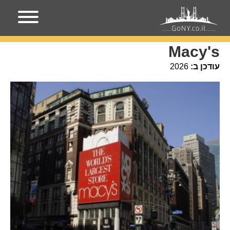
עמוד הבית
מקומות בניו-יורק
Macy's
Macy's
עודכן ב:
2026