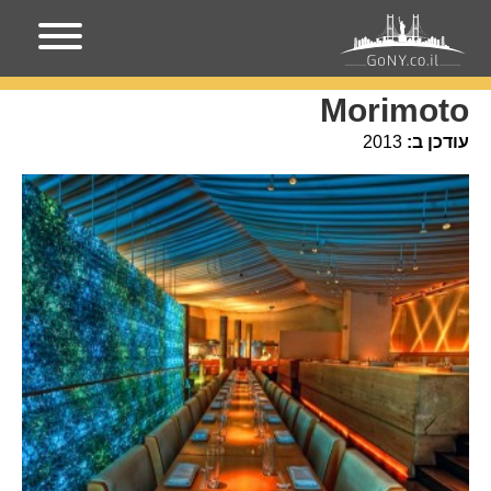
עמוד הבית
מקומות בניו-יורק
Morimoto
Morimoto
עודכן ב:
2013