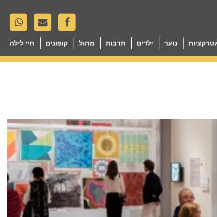
טרקציות
נוער
ילדים
תרבות
מחול
קופונים
חיי לילה