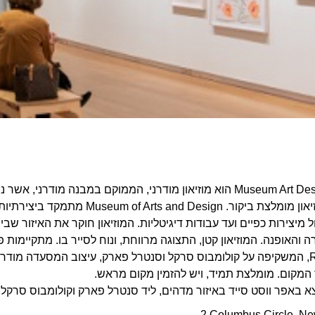
מודרני, הממוקם במבנה מודרני, אשר נמצא באיזור מודרני,
שבתוך המוזיאון מומלצת ביקור. 
מיצירות כפיים ועד עבודות דיגיטליות. המוזיאון חוקר את האיזור שבין 
 והאופנה. המוזיאון קטן, התצוגה מרווחת, ונוח לסייר בו. מתקיימות 
בשם Robert, המשקיפה על קולומבוס סרקל וסנטרל פארק, עיצוב המסעדה מו
מקום. מומלצת תמיד, ויש להזמין מקום מראש.
צא באפר ווסט סייד באיזור מדהים, ליד סנטרל פארק וקולומבוס סרקל. 
2 Columbus Circle, Ne