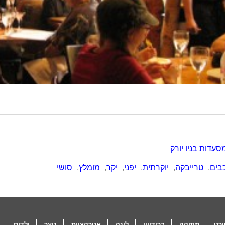
סעדות בניו יורק
,
טרייבקה
,
יוקרתית
,
יפני
,
יקר
,
מומלץ
,
סושי
רט
מוזיקה
ברודוויי
לינה
אטרקציות
נוער
ילדים