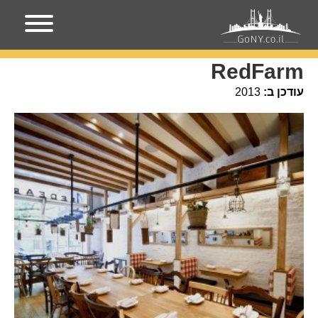
עמוד הבית
מקומות בניו-יורק
RedFarm
RedFarm
עודכן ב:
2013