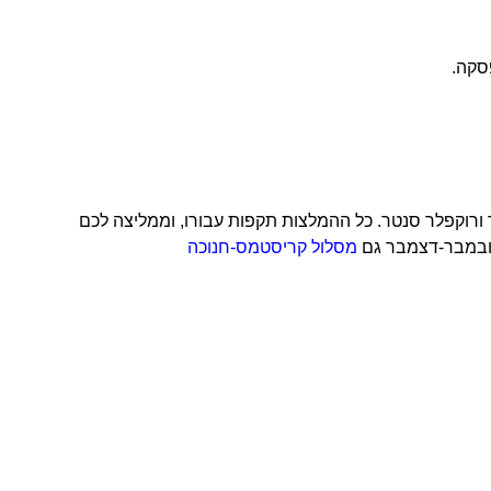
פע מתקיים ליד טיימס סקוור ורוקפלר סנטר. כל ההמלצות תקפות עבורו, וממליצה לכם
נובמבר-דצמבר גם
מסלול קריסטמס-חנוכה