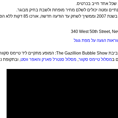
שכל אחד חייב בכרטיס.
נתיים ומטה יכולים לשלם מחיר מופחת ולשבת בחיק מבוגר.
 אורכו 85 דקות ללא הפסקה.
340 West 50th Street, N
וראות הגעה על מפת גוגל
המלצות בסביבת The Gazillion Bubble Show: המו
 ב
מסלול טיימס סקוור
,
מסלול סנטרל פארק והאפר ווסט
, ובתקופת 